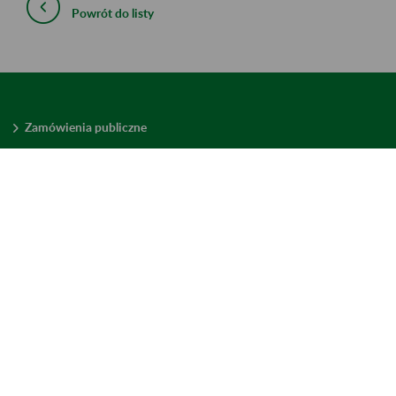
Powrót do listy
Zamówienia publiczne
Oferty pracy w ZUS
Praktyki i staże w ZUS
Konkursy ofert
Mienie zbędne
Mapa serwisu
Deklaracja dostępności
Ustawienia plików cookies