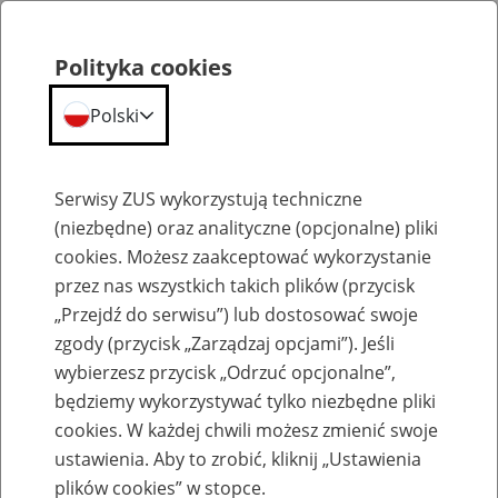
Polityka cookies
Polski
Menu
Szukaj
Serwisy ZUS wykorzystują techniczne
(niezbędne) oraz analityczne (opcjonalne) pliki
cookies. Możesz zaakceptować wykorzystanie
Szkolenia
przez nas wszystkich takich plików (przycisk
„Przejdź do serwisu”) lub dostosować swoje
zgody (przycisk „Zarządzaj opcjami”). Jeśli
wybierzesz przycisk „Odrzuć opcjonalne”,
będziemy wykorzystywać tylko niezbędne pliki
cookies. W każdej chwili możesz zmienić swoje
Zaproś ZUS do siebie: Aktywni 50+
ustawienia. Aby to zrobić, kliknij „Ustawienia
plików cookies” w stopce.