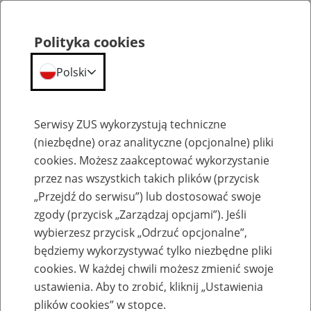
Polityka cookies
Polski
Menu
Szukaj
Serwisy ZUS wykorzystują techniczne
(niezbędne) oraz analityczne (opcjonalne) pliki
cookies. Możesz zaakceptować wykorzystanie
Szkolenia
przez nas wszystkich takich plików (przycisk
„Przejdź do serwisu”) lub dostosować swoje
zgody (przycisk „Zarządzaj opcjami”). Jeśli
wybierzesz przycisk „Odrzuć opcjonalne”,
będziemy wykorzystywać tylko niezbędne pliki
cookies. W każdej chwili możesz zmienić swoje
Zaproś ZUS do siebie: Aktywni 50+
ustawienia. Aby to zrobić, kliknij „Ustawienia
plików cookies” w stopce.