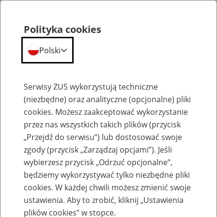
Polityka cookies
Polski
Menu
Szukaj
Serwisy ZUS wykorzystują techniczne
(niezbędne) oraz analityczne (opcjonalne) pliki
cookies. Możesz zaakceptować wykorzystanie
Szkolenia
przez nas wszystkich takich plików (przycisk
„Przejdź do serwisu”) lub dostosować swoje
zgody (przycisk „Zarządzaj opcjami”). Jeśli
wybierzesz przycisk „Odrzuć opcjonalne”,
będziemy wykorzystywać tylko niezbędne pliki
cookies. W każdej chwili możesz zmienić swoje
Zaproś ZUS do siebie: Aktywni 50+
ustawienia. Aby to zrobić, kliknij „Ustawienia
plików cookies” w stopce.