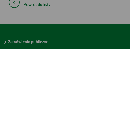
Powrót do listy
Zamówienia publiczne
Oferty pracy w ZUS
Praktyki i staże w ZUS
Konkursy ofert
Mienie zbędne
Mapa serwisu
Deklaracja dostępności
Ustawienia plików cookies