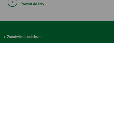
Powrót do listy
Zamówienia publiczne
Oferty pracy w ZUS
Praktyki i staże w ZUS
Konkursy ofert
Mienie zbędne
Mapa serwisu
Deklaracja dostępności
Ustawienia plików cookies