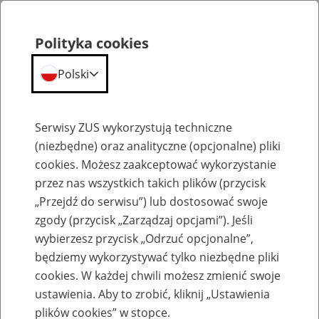
Polityka cookies
Polski
Menu
Szukaj
Serwisy ZUS wykorzystują techniczne
(niezbędne) oraz analityczne (opcjonalne) pliki
cookies. Możesz zaakceptować wykorzystanie
Szkolenia
przez nas wszystkich takich plików (przycisk
„Przejdź do serwisu”) lub dostosować swoje
zgody (przycisk „Zarządzaj opcjami”). Jeśli
wybierzesz przycisk „Odrzuć opcjonalne”,
będziemy wykorzystywać tylko niezbędne pliki
cookies. W każdej chwili możesz zmienić swoje
Zaproś ZUS do siebie: Aktywni 50+
ustawienia. Aby to zrobić, kliknij „Ustawienia
plików cookies” w stopce.