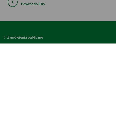
Powrót do listy
Zamówienia publiczne
Oferty pracy w ZUS
Praktyki i staże w ZUS
Konkursy ofert
Mienie zbędne
Mapa serwisu
Deklaracja dostępności
Ustawienia plików cookies