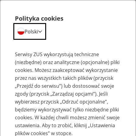
Polityka cookies
Polski
Menu
Szukaj
Serwisy ZUS wykorzystują techniczne
(niezbędne) oraz analityczne (opcjonalne) pliki
cookies. Możesz zaakceptować wykorzystanie
Szkolenia
przez nas wszystkich takich plików (przycisk
„Przejdź do serwisu”) lub dostosować swoje
zgody (przycisk „Zarządzaj opcjami”). Jeśli
wybierzesz przycisk „Odrzuć opcjonalne”,
będziemy wykorzystywać tylko niezbędne pliki
cookies. W każdej chwili możesz zmienić swoje
Zaproś ZUS do siebie: Aktywni 50+
ustawienia. Aby to zrobić, kliknij „Ustawienia
plików cookies” w stopce.