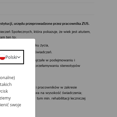
instytucji, urzędu przeprowadzone przez pracownika ZUS.
eczeń Społecznych, która pokazuje, że wiek jest atutem,
am ten to:
po pięćdziesiątym roku życia,
 kariery i przyszłych świadczeń.
Polski
cyjne wspiera osoby dojrzałe w podejmowaniu i
baniu o zdrowie oraz przełamywaniu stereotypów
jonalne)
takich
zacjami pracodawców i pracowników w zakresie
cisk
Polsce – tego co wpływa na wysokość świadczenia;
dziemy
prewencji rentowej w tym min. rehabilitacji leczniczej
ienić swoje
dukuje: