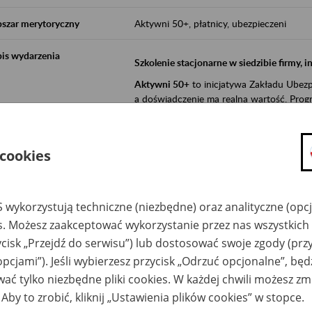
szar merytoryczny
Aktywni 50+, płatnicy, ubezpieczeni
is wydarzenia
Szkolenie stacjonarne w siedzibie firmy, 
Aktywni 50+
to inicjatywa Zakładu Ubezpi
a doświadczenie ma realną wartość. Progr
promocja aktywności zawodowej osób 
zachęcanie do świadomego planowania
 cookies
ZUS przez działania informacyjne i eduka
kontynuowaniu aktywności zawodowej, d
związanych z wiekiem.
 wykorzystują techniczne (niezbędne) oraz analityczne (opc
es. Możesz zaakceptować wykorzystanie przez nas wszystkich 
Aktywni 50+
to współpraca ZUS z organi
ycisk „Przejdź do serwisu”) lub dostosować swoje zgody (przy
edukowania nt. systemu emerytalnego w 
opcjami”). Jeśli wybierzesz przycisk „Odrzuć opcjonalne”, bę
działań z obszaru prewencji wypadkowej i 
realizowanej przez ZUS.
ać tylko niezbędne pliki cookies. W każdej chwili możesz zm
 Aby to zrobić, kliknij „Ustawienia plików cookies” w stopce.
W ramach inicjatywy Aktywni 50+, ZUS e