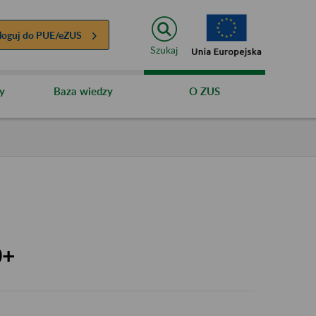
loguj do
PUE/eZUS
Szukaj
y
Baza wiedzy
O ZUS
0+