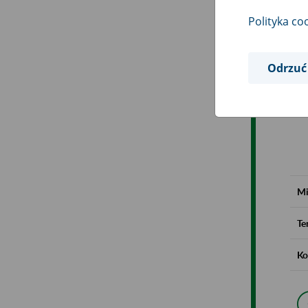
Polityka co
Odrzuć
Mi
Te
Ko