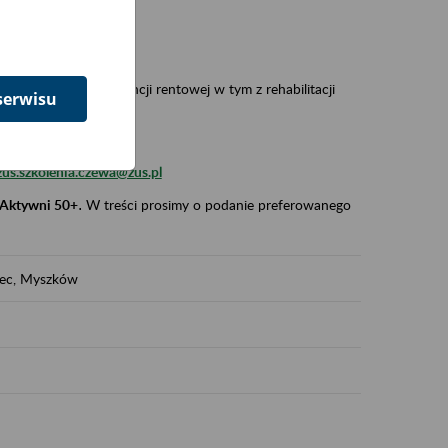
 w Polsce,
 wypadkowej i prewencji rentowej w tym z rehabilitacji
serwisu
zus.szkolenia.czewa@zus.pl
 Aktywni 50+
.
W treści prosimy o podanie preferowanego
iec, Myszków