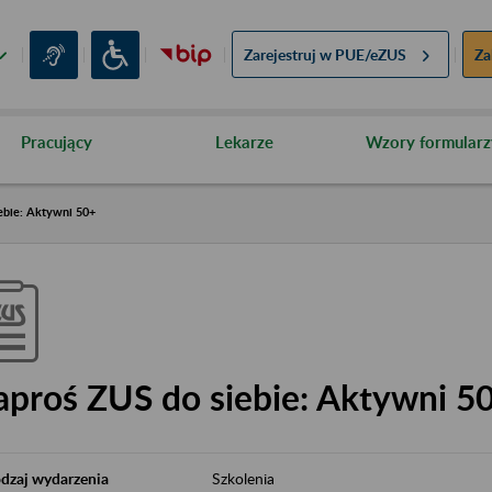
Zarejestruj w
PUE/eZUS
Za
Pracujący
Lekarze
Wzory formularz
ebie: Aktywni 50+
aproś ZUS do siebie: Aktywni 5
dzaj wydarzenia
Szkolenia