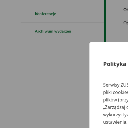
Ob
Konferencje
Op
Archiwum wydarzeń
Polityka
Serwisy ZUS
pliki cooki
plików (prz
„Zarządzaj 
wykorzystyw
ustawienia.