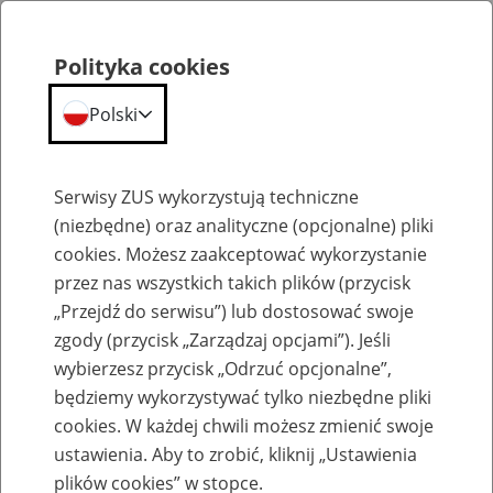
Polityka cookies
Polski
Menu
Szukaj
Serwisy ZUS wykorzystują techniczne
(niezbędne) oraz analityczne (opcjonalne) pliki
cookies. Możesz zaakceptować wykorzystanie
Szkolenia
przez nas wszystkich takich plików (przycisk
„Przejdź do serwisu”) lub dostosować swoje
zgody (przycisk „Zarządzaj opcjami”). Jeśli
wybierzesz przycisk „Odrzuć opcjonalne”,
będziemy wykorzystywać tylko niezbędne pliki
cookies. W każdej chwili możesz zmienić swoje
Zaproś ZUS do siebie: Aktywni 50+
ustawienia. Aby to zrobić, kliknij „Ustawienia
plików cookies” w stopce.