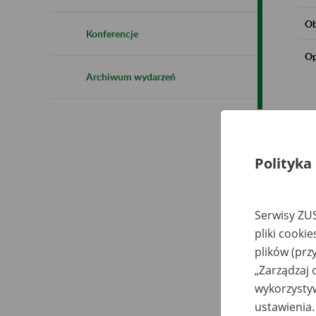
Ob
Konferencje
Op
Archiwum wydarzeń
Polityka
Serwisy ZUS
pliki cooki
plików (prz
„Zarządzaj 
wykorzystyw
ustawienia.