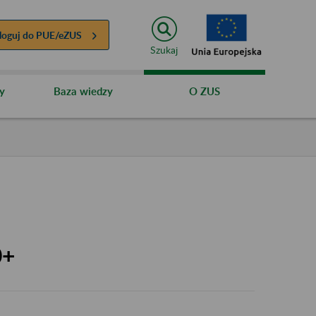
loguj do
PUE/eZUS
Szukaj
y
Baza wiedzy
O ZUS
0+