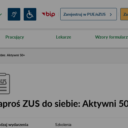
Zarejestruj w
PUE/eZUS
Za
Pracujący
Lekarze
Wzory formularz
ebie: Aktywni 50+
aproś ZUS do siebie: Aktywni 5
dzaj wydarzenia
Szkolenia