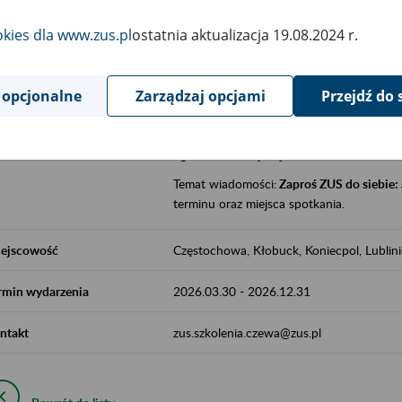
jak zbudowany jest system emerytalny
okies dla www.zus.pl
ostatnia aktualizacja 19.08.2024 r.
jak zwiększyć emeryturę,
czy można pracować na emeryturze,
jak skorzystać z programów prewencji
 opcjonalne
Zarządzaj opcjami
Przejdź do 
leczniczej prowadzonej przez ZUS.
Zgłoszenie przyjmujemy na adres e-mail:
Temat wiadomości:
Zaproś ZUS do siebie:
terminu oraz miejsca spotkania.
ejscowość
Częstochowa, Kłobuck, Koniecpol, Lublin
rmin wydarzenia
2026.03.30
-
2026.12.31
ntakt
zus.szkolenia.czewa@zus.pl