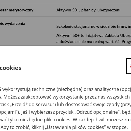
szar merytoryczny
Aktywni 50+, płatnicy, ubezpieczeni
is wydarzenia
Szkolenie stacjonarne w siedzibie firmy, 
Aktywni 50+
to inicjatywa Zakładu Ubezpi
a doświadczenie ma realną wartość. Progr
promocja aktywności zawodowej osób 
zachęcanie do świadomego planowania
 cookies
ZUS przez działania informacyjne i eduka
kontynuowaniu aktywności zawodowej, d
związanych z wiekiem.
 wykorzystują techniczne (niezbędne) oraz analityczne (opc
es. Możesz zaakceptować wykorzystanie przez nas wszystkich 
Aktywni 50+
to współpraca ZUS z organi
ycisk „Przejdź do serwisu”) lub dostosować swoje zgody (przy
edukowania nt. systemu emerytalnego w 
działań z obszaru prewencji wypadkowej i 
opcjami”). Jeśli wybierzesz przycisk „Odrzuć opcjonalne”, bę
realizowanej przez ZUS.
ać tylko niezbędne pliki cookies. W każdej chwili możesz zm
W ramach inicjatywy Aktywni 50+, ZUS e
 Aby to zrobić, kliknij „Ustawienia plików cookies” w stopce.