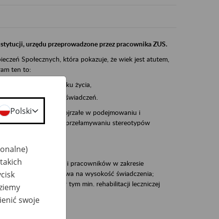
instytucji, urzędu przeprowadzone przez pracownika ZUS.
eczeń Społecznych, która pokazuje, że wiek jest atutem,
am ten to:
po pięćdziesiątym roku życia,
 kariery i przyszłych świadczeń.
Polski
cyjne wspiera osoby dojrzałe w podejmowaniu i
baniu o zdrowie oraz przełamywaniu stereotypów
jonalne)
takich
zacjami pracodawców i pracowników w zakresie
cisk
Polsce – tego co wpływa na wysokość świadczenia;
prewencji rentowej w tym min. rehabilitacji leczniczej
dziemy
ienić swoje
dukuje: