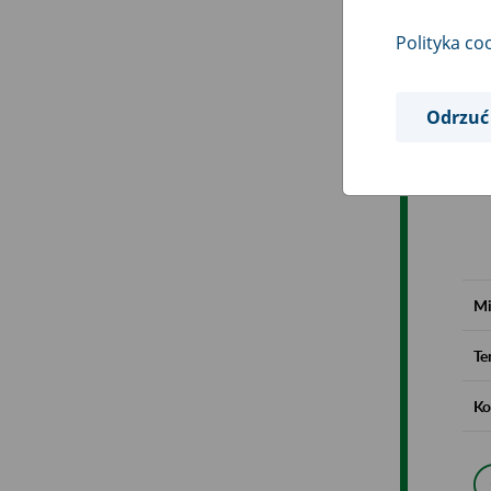
Polityka co
Odrzuć
Mi
Te
Ko