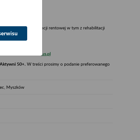
 w Polsce,
 wypadkowej i prewencji rentowej w tym z rehabilitacji
serwisu
zus.szkolenia.czewa@zus.pl
 Aktywni 50+
.
W treści prosimy o podanie preferowanego
iec, Myszków