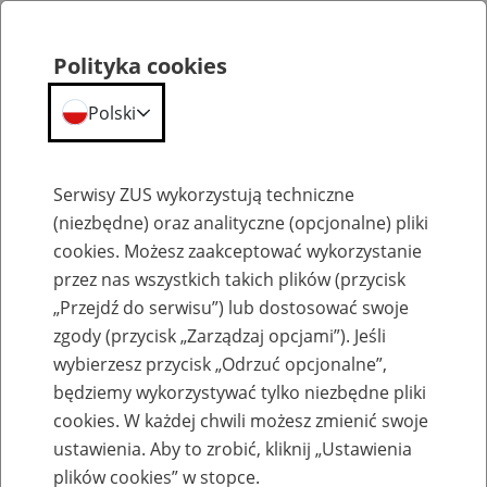
Polityka cookies
Polski
Menu
Szukaj
Serwisy ZUS wykorzystują techniczne
(niezbędne) oraz analityczne (opcjonalne) pliki
cookies. Możesz zaakceptować wykorzystanie
Szkolenia
przez nas wszystkich takich plików (przycisk
„Przejdź do serwisu”) lub dostosować swoje
zgody (przycisk „Zarządzaj opcjami”). Jeśli
wybierzesz przycisk „Odrzuć opcjonalne”,
będziemy wykorzystywać tylko niezbędne pliki
cookies. W każdej chwili możesz zmienić swoje
Zaproś ZUS do siebie: Aktywni 50+
ustawienia. Aby to zrobić, kliknij „Ustawienia
plików cookies” w stopce.