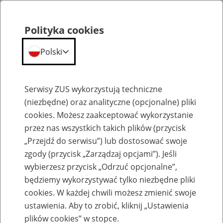
Polityka cookies
Polski
Menu
Szukaj
Serwisy ZUS wykorzystują techniczne
(niezbędne) oraz analityczne (opcjonalne) pliki
cookies. Możesz zaakceptować wykorzystanie
Szkolenia
przez nas wszystkich takich plików (przycisk
„Przejdź do serwisu”) lub dostosować swoje
zgody (przycisk „Zarządzaj opcjami”). Jeśli
wybierzesz przycisk „Odrzuć opcjonalne”,
będziemy wykorzystywać tylko niezbędne pliki
cookies. W każdej chwili możesz zmienić swoje
Zaproś ZUS do siebie: Aktywni 50+
ustawienia. Aby to zrobić, kliknij „Ustawienia
plików cookies” w stopce.