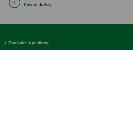
Powrót do listy
Zamówienia publiczne
Oferty pracy w ZUS
Praktyki i staże w ZUS
Konkursy ofert
Mienie zbędne
Mapa serwisu
Deklaracja dostępności
Ustawienia plików cookies