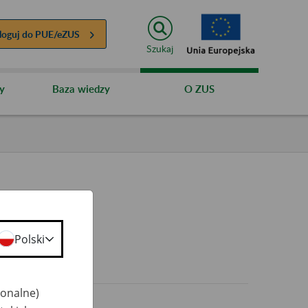
loguj do
PUE/eZUS
Szukaj
y
Baza wiedzy
O ZUS
Polski
0+
jonalne)