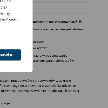
takich
cisk
dziemy
ienić swoje
instytucji, urzędu przeprowadzone przez pracownika ZUS.
eczeń Społecznych, która pokazuje, że wiek jest atutem,
am ten to:
po pięćdziesiątym roku życia,
 kariery i przyszłych świadczeń.
serwisu
cyjne wspiera osoby dojrzałe w podejmowaniu i
baniu o zdrowie oraz przełamywaniu stereotypów
zacjami pracodawców i pracowników w zakresie
Polsce – tego co wpływa na wysokość świadczenia;
prewencji rentowej w tym min. rehabilitacji leczniczej
dukuje: