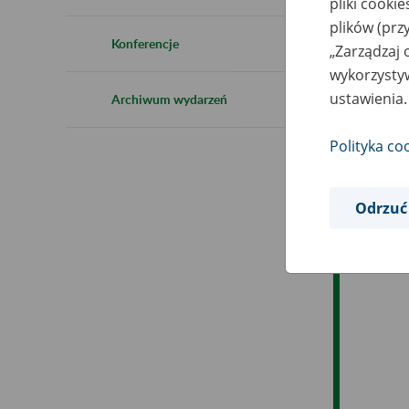
pliki cooki
plików (prz
Ob
Konferencje
„Zarządzaj 
wykorzystyw
Op
ustawienia.
Archiwum wydarzeń
Polityka co
Odrzuć