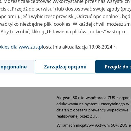
es. Możesz zaakceptować wykorzystanie przez nas wszystkich 
ycisk „Przejdź do serwisu”) lub dostosować swoje zgody (przy
szar merytoryczny
Aktywni 50+, płatnicy, ubezpieczeni
opcjami”). Jeśli wybierzesz przycisk „Odrzuć opcjonalne”, bę
ać tylko niezbędne pliki cookies. W każdej chwili możesz zm
is wydarzenia
Szkolenie stacjonarne w siedzibie firmy, 
 Aby to zrobić, kliknij „Ustawienia plików cookies” w stopce.
Aktywni 50+
to inicjatywa Zakładu Ubezpi
a doświadczenie ma realną wartość. Progr
okies dla www.zus.pl
ostatnia aktualizacja 19.08.2024 r.
promocja aktywności zawodowej osób 
zachęcanie do świadomego planowania
 opcjonalne
Zarządzaj opcjami
Przejdź do 
ZUS przez działania informacyjne i eduka
kontynuowaniu aktywności zawodowej, d
związanych z wiekiem.
Aktywni 50+
to współpraca ZUS z organi
edukowania nt. systemu emerytalnego w 
działań z obszaru prewencji wypadkowej i 
realizowanej przez ZUS.
W ramach inicjatywy Aktywni 50+, ZUS e