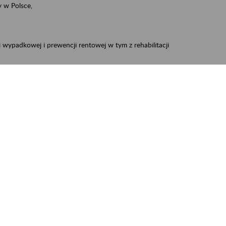
 w Polsce,
 wypadkowej i prewencji rentowej w tym z rehabilitacji
zus.szkolenia.czewa@zus.pl
 Aktywni 50+
.
W treści prosimy o podanie preferowanego
iec, Myszków