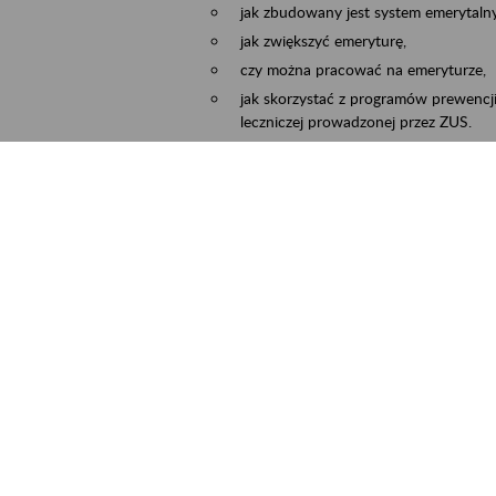
jak zbudowany jest system emerytalny
jak zwiększyć emeryturę,
czy można pracować na emeryturze,
jak skorzystać z programów prewencji
leczniczej prowadzonej przez ZUS.
Zgłoszenie przyjmujemy na adres e-mail:
Temat wiadomości:
Zaproś ZUS do siebie:
terminu oraz miejsca spotkania.
ejscowość
Częstochowa, Kłobuck, Koniecpol, Lublin
rmin wydarzenia
2026.03.30
-
2026.12.31
ntakt
zus.szkolenia.czewa@zus.pl