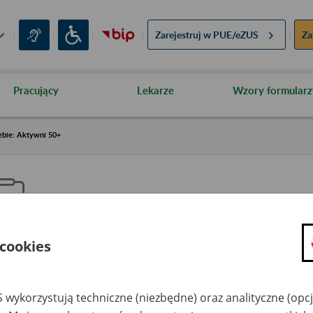
Zarejestruj w
PUE/eZUS
Za
Pracujący
Lekarze
Wzory formularz
ebie: Aktywni 50+
 cookies
aproś ZUS do siebie: Aktywni 5
 wykorzystują techniczne (niezbędne) oraz analityczne (opc
dzaj wydarzenia
Szkolenia