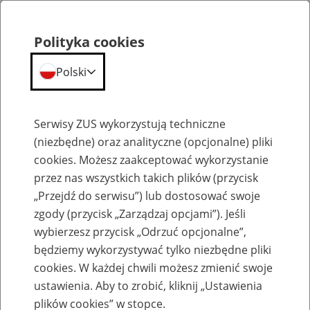
Polityka cookies
Polski
Menu
Szukaj
Serwisy ZUS wykorzystują techniczne
(niezbędne) oraz analityczne (opcjonalne) pliki
cookies. Możesz zaakceptować wykorzystanie
Szkolenia
przez nas wszystkich takich plików (przycisk
„Przejdź do serwisu”) lub dostosować swoje
zgody (przycisk „Zarządzaj opcjami”). Jeśli
wybierzesz przycisk „Odrzuć opcjonalne”,
będziemy wykorzystywać tylko niezbędne pliki
cookies. W każdej chwili możesz zmienić swoje
Zaproś ZUS do siebie: Aktywni 50+
ustawienia. Aby to zrobić, kliknij „Ustawienia
plików cookies” w stopce.