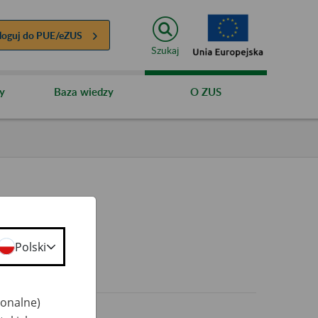
loguj do
PUE/eZUS
Szukaj
y
Baza wiedzy
O ZUS
Polski
0+
jonalne)