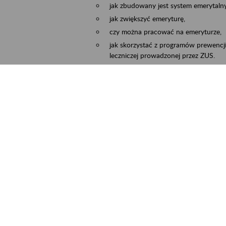
jak zbudowany jest system emerytalny
jak zwiększyć emeryturę,
czy można pracować na emeryturze,
jak skorzystać z programów prewencji
leczniczej prowadzonej przez ZUS.
Zgłoszenie przyjmujemy na adres e-mail:
Temat wiadomości:
Zaproś ZUS do siebie:
terminu oraz miejsca spotkania.
ejscowość
Częstochowa, Kłobuck, Koniecpol, Lublin
rmin wydarzenia
2026.03.30
-
2026.12.31
ntakt
zus.szkolenia.czewa@zus.pl