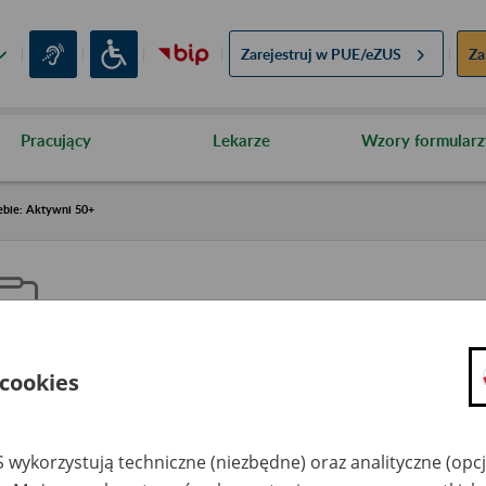
Zarejestruj w
PUE/eZUS
Za
Pracujący
Lekarze
Wzory formularz
ebie: Aktywni 50+
 cookies
aproś ZUS do siebie: Aktywni 5
 wykorzystują techniczne (niezbędne) oraz analityczne (opc
dzaj wydarzenia
Szkolenia