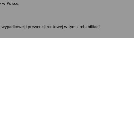
 w Polsce,
 wypadkowej i prewencji rentowej w tym z rehabilitacji
zus.szkolenia.czewa@zus.pl
 Aktywni 50+
.
W treści prosimy o podanie preferowanego
iec, Myszków