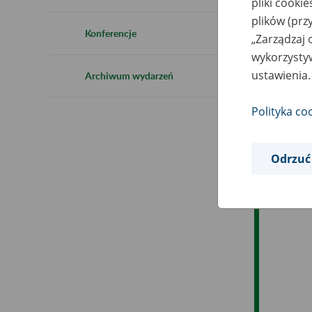
pliki cooki
plików (prz
Ob
Konferencje
„Zarządzaj 
wykorzystyw
Op
ustawienia.
Archiwum wydarzeń
Polityka co
Odrzuć