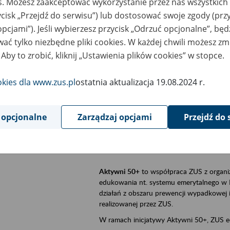
es. Możesz zaakceptować wykorzystanie przez nas wszystkich 
ycisk „Przejdź do serwisu”) lub dostosować swoje zgody (przy
szar merytoryczny
Aktywni 50+, płatnicy, ubezpieczeni
opcjami”). Jeśli wybierzesz przycisk „Odrzuć opcjonalne”, bę
ać tylko niezbędne pliki cookies. W każdej chwili możesz zm
is wydarzenia
Szkolenie stacjonarne w siedzibie firmy, 
 Aby to zrobić, kliknij „Ustawienia plików cookies” w stopce.
Aktywni 50+
to inicjatywa Zakładu Ubezpi
a doświadczenie ma realną wartość. Progr
okies dla www.zus.pl
ostatnia aktualizacja 19.08.2024 r.
promocja aktywności zawodowej osób 
zachęcanie do świadomego planowania
 opcjonalne
Zarządzaj opcjami
Przejdź do 
ZUS przez działania informacyjne i eduka
kontynuowaniu aktywności zawodowej, d
związanych z wiekiem.
Aktywni 50+
to współpraca ZUS z organi
edukowania nt. systemu emerytalnego w 
działań z obszaru prewencji wypadkowej i 
realizowanej przez ZUS.
W ramach inicjatywy Aktywni 50+, ZUS e