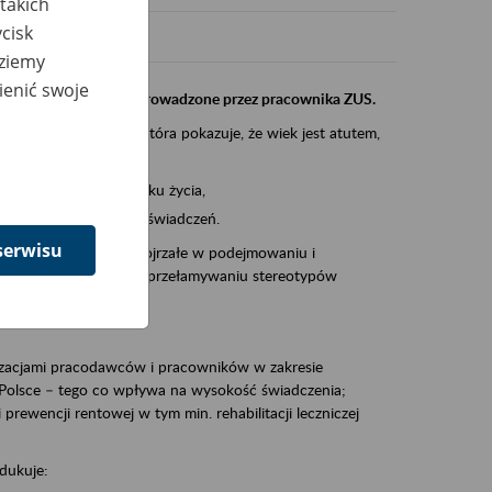
takich
cisk
dziemy
ienić swoje
instytucji, urzędu przeprowadzone przez pracownika ZUS.
eczeń Społecznych, która pokazuje, że wiek jest atutem,
am ten to:
po pięćdziesiątym roku życia,
 kariery i przyszłych świadczeń.
serwisu
cyjne wspiera osoby dojrzałe w podejmowaniu i
baniu o zdrowie oraz przełamywaniu stereotypów
zacjami pracodawców i pracowników w zakresie
Polsce – tego co wpływa na wysokość świadczenia;
prewencji rentowej w tym min. rehabilitacji leczniczej
dukuje: