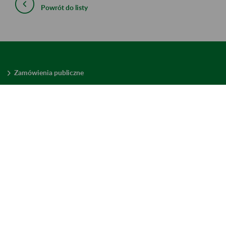
Powrót do listy
Zamówienia publiczne
Oferty pracy w ZUS
Praktyki i staże w ZUS
Konkursy ofert
Mienie zbędne
Mapa serwisu
Deklaracja dostępności
Ustawienia plików cookies