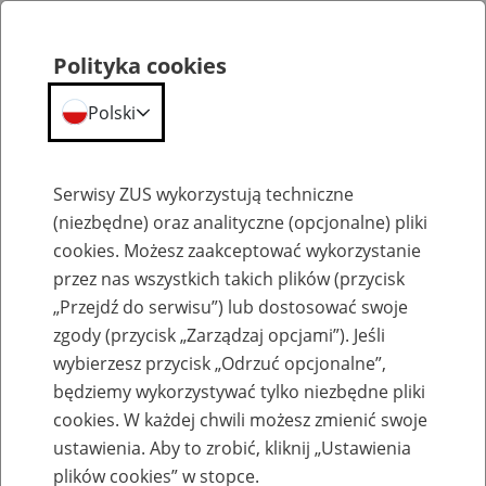
Polityka cookies
Polski
Menu
Szukaj
Serwisy ZUS wykorzystują techniczne
(niezbędne) oraz analityczne (opcjonalne) pliki
cookies. Możesz zaakceptować wykorzystanie
Szkolenia
przez nas wszystkich takich plików (przycisk
„Przejdź do serwisu”) lub dostosować swoje
zgody (przycisk „Zarządzaj opcjami”). Jeśli
wybierzesz przycisk „Odrzuć opcjonalne”,
będziemy wykorzystywać tylko niezbędne pliki
cookies. W każdej chwili możesz zmienić swoje
Zaproś ZUS do siebie: Aktywni 50+
ustawienia. Aby to zrobić, kliknij „Ustawienia
plików cookies” w stopce.