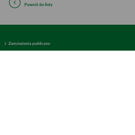
Powrót do listy
Zamówienia publiczne
Oferty pracy w ZUS
Praktyki i staże w ZUS
Konkursy ofert
Mienie zbędne
Mapa serwisu
Deklaracja dostępności
Ustawienia plików cookies