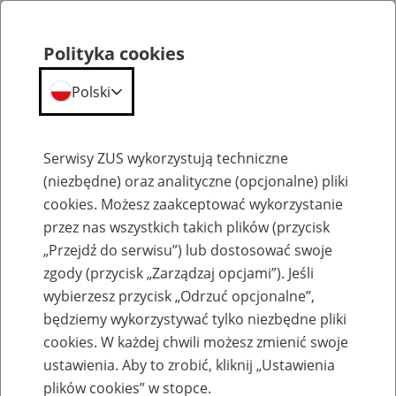
Polityka cookies
Polski
Menu
Szukaj
Serwisy ZUS wykorzystują techniczne
(niezbędne) oraz analityczne (opcjonalne) pliki
cookies. Możesz zaakceptować wykorzystanie
Szkolenia
przez nas wszystkich takich plików (przycisk
„Przejdź do serwisu”) lub dostosować swoje
zgody (przycisk „Zarządzaj opcjami”). Jeśli
wybierzesz przycisk „Odrzuć opcjonalne”,
będziemy wykorzystywać tylko niezbędne pliki
cookies. W każdej chwili możesz zmienić swoje
Zaproś ZUS do siebie: Aktywni 50+
ustawienia. Aby to zrobić, kliknij „Ustawienia
plików cookies” w stopce.