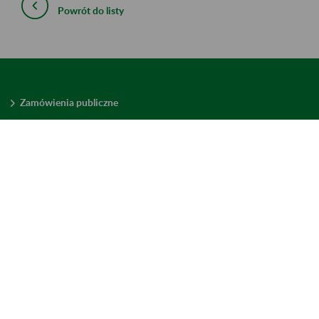
Powrót do listy
Zamówienia publiczne
Oferty pracy w ZUS
Praktyki i staże w ZUS
Konkursy ofert
Mienie zbędne
Mapa serwisu
Deklaracja dostępności
Ustawienia plików cookies