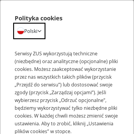
Polityka cookies
Polski
Menu
Szukaj
Serwisy ZUS wykorzystują techniczne
(niezbędne) oraz analityczne (opcjonalne) pliki
cookies. Możesz zaakceptować wykorzystanie
Szkolenia
przez nas wszystkich takich plików (przycisk
„Przejdź do serwisu”) lub dostosować swoje
zgody (przycisk „Zarządzaj opcjami”). Jeśli
wybierzesz przycisk „Odrzuć opcjonalne”,
będziemy wykorzystywać tylko niezbędne pliki
cookies. W każdej chwili możesz zmienić swoje
Zaproś ZUS do siebie: Aktywni 50+
ustawienia. Aby to zrobić, kliknij „Ustawienia
plików cookies” w stopce.