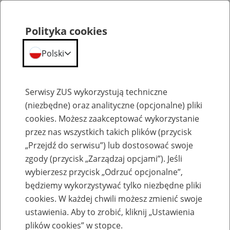
Polityka cookies
Polski
Menu
Szukaj
Serwisy ZUS wykorzystują techniczne
(niezbędne) oraz analityczne (opcjonalne) pliki
cookies. Możesz zaakceptować wykorzystanie
Szkolenia
przez nas wszystkich takich plików (przycisk
„Przejdź do serwisu”) lub dostosować swoje
zgody (przycisk „Zarządzaj opcjami”). Jeśli
wybierzesz przycisk „Odrzuć opcjonalne”,
będziemy wykorzystywać tylko niezbędne pliki
cookies. W każdej chwili możesz zmienić swoje
Zaproś ZUS do siebie: Aktywni 50+
ustawienia. Aby to zrobić, kliknij „Ustawienia
plików cookies” w stopce.