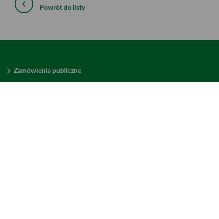
Powrót do listy
Zamówienia publiczne
Oferty pracy w ZUS
Praktyki i staże w ZUS
Konkursy ofert
Mienie zbędne
Mapa serwisu
Deklaracja dostępności
Ustawienia plików cookies