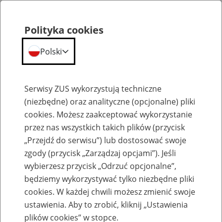
Polityka cookies
Polski
Menu
Szukaj
Serwisy ZUS wykorzystują techniczne
(niezbędne) oraz analityczne (opcjonalne) pliki
cookies. Możesz zaakceptować wykorzystanie
Szkolenia
przez nas wszystkich takich plików (przycisk
„Przejdź do serwisu”) lub dostosować swoje
zgody (przycisk „Zarządzaj opcjami”). Jeśli
wybierzesz przycisk „Odrzuć opcjonalne”,
będziemy wykorzystywać tylko niezbędne pliki
cookies. W każdej chwili możesz zmienić swoje
Zaproś ZUS do siebie: Aktywni 50+
ustawienia. Aby to zrobić, kliknij „Ustawienia
plików cookies” w stopce.