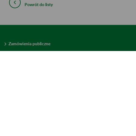
Powrót do listy
Zamówienia publiczne
Oferty pracy w ZUS
Praktyki i staże w ZUS
Konkursy ofert
Mienie zbędne
Mapa serwisu
Deklaracja dostępności
Ustawienia plików cookies