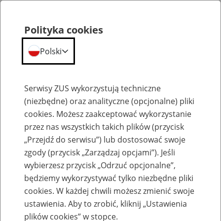
Polityka cookies
Polski
Menu
Szukaj
Serwisy ZUS wykorzystują techniczne
(niezbędne) oraz analityczne (opcjonalne) pliki
cookies. Możesz zaakceptować wykorzystanie
Szkolenia
przez nas wszystkich takich plików (przycisk
„Przejdź do serwisu”) lub dostosować swoje
zgody (przycisk „Zarządzaj opcjami”). Jeśli
wybierzesz przycisk „Odrzuć opcjonalne”,
będziemy wykorzystywać tylko niezbędne pliki
cookies. W każdej chwili możesz zmienić swoje
Zaproś ZUS do siebie: Aktywni 50+
ustawienia. Aby to zrobić, kliknij „Ustawienia
plików cookies” w stopce.