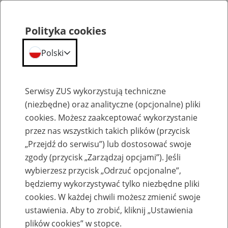
Polityka cookies
Polski
Menu
Szukaj
Serwisy ZUS wykorzystują techniczne
(niezbędne) oraz analityczne (opcjonalne) pliki
cookies. Możesz zaakceptować wykorzystanie
Szkolenia
przez nas wszystkich takich plików (przycisk
„Przejdź do serwisu”) lub dostosować swoje
zgody (przycisk „Zarządzaj opcjami”). Jeśli
wybierzesz przycisk „Odrzuć opcjonalne”,
będziemy wykorzystywać tylko niezbędne pliki
cookies. W każdej chwili możesz zmienić swoje
Zaproś ZUS do siebie: Aktywni 50+
ustawienia. Aby to zrobić, kliknij „Ustawienia
plików cookies” w stopce.