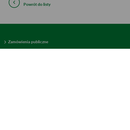
Powrót do listy
Zamówienia publiczne
Oferty pracy w ZUS
Praktyki i staże w ZUS
Konkursy ofert
Mienie zbędne
Mapa serwisu
Deklaracja dostępności
Ustawienia plików cookies