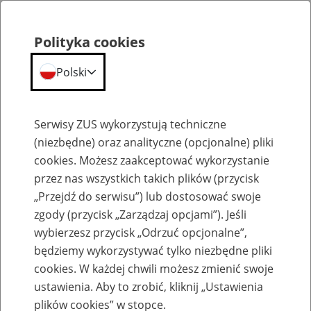
Polityka cookies
Polski
Menu
Szukaj
Serwisy ZUS wykorzystują techniczne
(niezbędne) oraz analityczne (opcjonalne) pliki
cookies. Możesz zaakceptować wykorzystanie
Szkolenia
przez nas wszystkich takich plików (przycisk
„Przejdź do serwisu”) lub dostosować swoje
zgody (przycisk „Zarządzaj opcjami”). Jeśli
wybierzesz przycisk „Odrzuć opcjonalne”,
będziemy wykorzystywać tylko niezbędne pliki
cookies. W każdej chwili możesz zmienić swoje
Zaproś ZUS do siebie: Aktywni 50+
ustawienia. Aby to zrobić, kliknij „Ustawienia
plików cookies” w stopce.