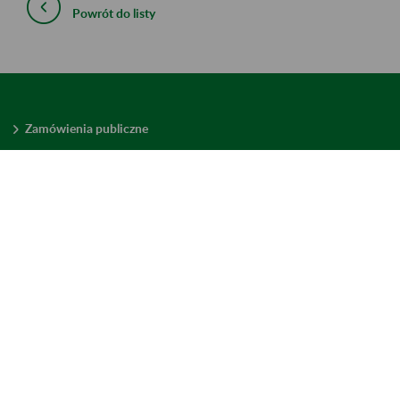
Powrót do listy
Zamówienia publiczne
Oferty pracy w ZUS
Praktyki i staże w ZUS
Konkursy ofert
Mienie zbędne
Mapa serwisu
Deklaracja dostępności
Ustawienia plików cookies