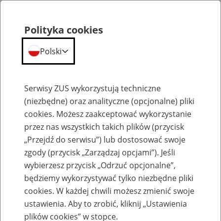
Polityka cookies
Polski
Menu
Szukaj
Serwisy ZUS wykorzystują techniczne
(niezbędne) oraz analityczne (opcjonalne) pliki
cookies. Możesz zaakceptować wykorzystanie
Szkolenia
przez nas wszystkich takich plików (przycisk
„Przejdź do serwisu”) lub dostosować swoje
zgody (przycisk „Zarządzaj opcjami”). Jeśli
wybierzesz przycisk „Odrzuć opcjonalne”,
będziemy wykorzystywać tylko niezbędne pliki
cookies. W każdej chwili możesz zmienić swoje
Zaproś ZUS do siebie: Aktywni 50+
ustawienia. Aby to zrobić, kliknij „Ustawienia
plików cookies” w stopce.