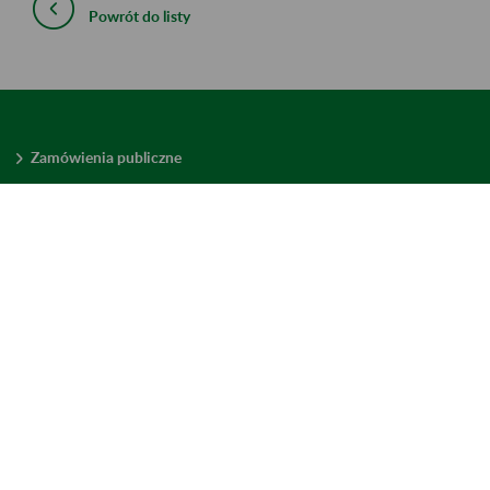
Powrót do listy
Zamówienia publiczne
Oferty pracy w ZUS
Praktyki i staże w ZUS
Konkursy ofert
Mienie zbędne
Mapa serwisu
Deklaracja dostępności
Ustawienia plików cookies