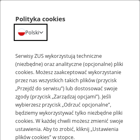
Polityka cookies
Polski
Menu
Szukaj
Serwisy ZUS wykorzystują techniczne
(niezbędne) oraz analityczne (opcjonalne) pliki
cookies. Możesz zaakceptować wykorzystanie
Szkolenia
przez nas wszystkich takich plików (przycisk
„Przejdź do serwisu”) lub dostosować swoje
zgody (przycisk „Zarządzaj opcjami”). Jeśli
wybierzesz przycisk „Odrzuć opcjonalne”,
będziemy wykorzystywać tylko niezbędne pliki
cookies. W każdej chwili możesz zmienić swoje
Zaproś ZUS do siebie: Aktywni 50+
ustawienia. Aby to zrobić, kliknij „Ustawienia
plików cookies” w stopce.