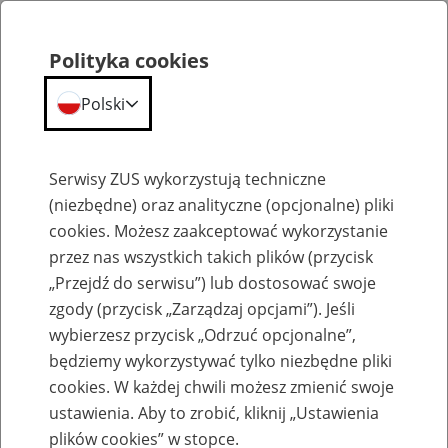
Polityka cookies
Polski
Menu
Szukaj
Serwisy ZUS wykorzystują techniczne
(niezbędne) oraz analityczne (opcjonalne) pliki
cookies. Możesz zaakceptować wykorzystanie
Szkolenia
przez nas wszystkich takich plików (przycisk
„Przejdź do serwisu”) lub dostosować swoje
zgody (przycisk „Zarządzaj opcjami”). Jeśli
wybierzesz przycisk „Odrzuć opcjonalne”,
będziemy wykorzystywać tylko niezbędne pliki
cookies. W każdej chwili możesz zmienić swoje
Zaproś ZUS do siebie: Aktywni 50+
ustawienia. Aby to zrobić, kliknij „Ustawienia
plików cookies” w stopce.