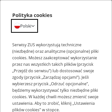
Polityka cookies
Polski
Menu
Szukaj
Serwisy ZUS wykorzystują techniczne
(niezbędne) oraz analityczne (opcjonalne) pliki
cookies. Możesz zaakceptować wykorzystanie
Szkolenia
przez nas wszystkich takich plików (przycisk
„Przejdź do serwisu”) lub dostosować swoje
zgody (przycisk „Zarządzaj opcjami”). Jeśli
wybierzesz przycisk „Odrzuć opcjonalne”,
będziemy wykorzystywać tylko niezbędne pliki
cookies. W każdej chwili możesz zmienić swoje
Zaproś ZUS do siebie: Aktywni 50+
ustawienia. Aby to zrobić, kliknij „Ustawienia
plików cookies” w stopce.