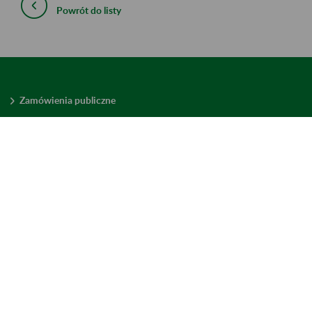
Powrót do listy
Zamówienia publiczne
Oferty pracy w ZUS
Praktyki i staże w ZUS
Konkursy ofert
Mienie zbędne
Mapa serwisu
Deklaracja dostępności
Ustawienia plików cookies