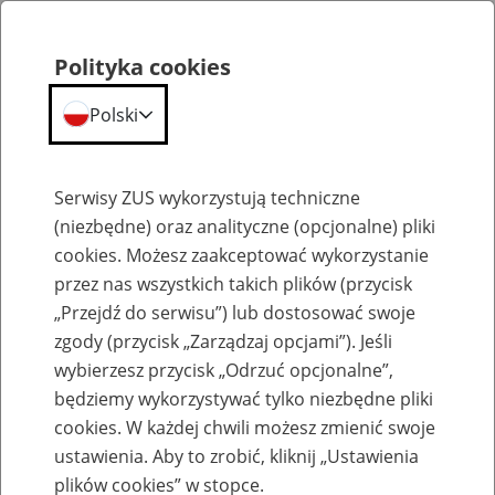
Polityka cookies
Polski
Menu
Szukaj
Serwisy ZUS wykorzystują techniczne
(niezbędne) oraz analityczne (opcjonalne) pliki
cookies. Możesz zaakceptować wykorzystanie
Szkolenia
przez nas wszystkich takich plików (przycisk
„Przejdź do serwisu”) lub dostosować swoje
zgody (przycisk „Zarządzaj opcjami”). Jeśli
wybierzesz przycisk „Odrzuć opcjonalne”,
będziemy wykorzystywać tylko niezbędne pliki
cookies. W każdej chwili możesz zmienić swoje
Zaproś ZUS do siebie: Aktywni 50+
ustawienia. Aby to zrobić, kliknij „Ustawienia
plików cookies” w stopce.