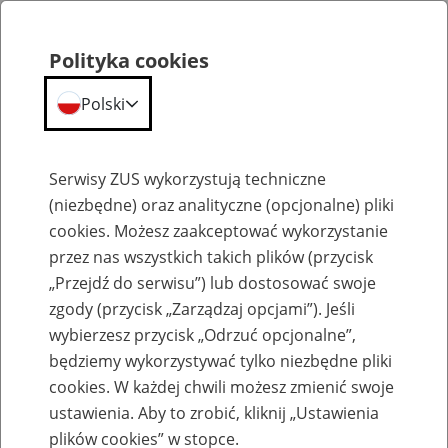
Polityka cookies
Polski
Menu
Szukaj
Serwisy ZUS wykorzystują techniczne
(niezbędne) oraz analityczne (opcjonalne) pliki
cookies. Możesz zaakceptować wykorzystanie
Szkolenia
przez nas wszystkich takich plików (przycisk
„Przejdź do serwisu”) lub dostosować swoje
zgody (przycisk „Zarządzaj opcjami”). Jeśli
wybierzesz przycisk „Odrzuć opcjonalne”,
będziemy wykorzystywać tylko niezbędne pliki
cookies. W każdej chwili możesz zmienić swoje
Zaproś ZUS do siebie: Aktywni 50+
ustawienia. Aby to zrobić, kliknij „Ustawienia
plików cookies” w stopce.