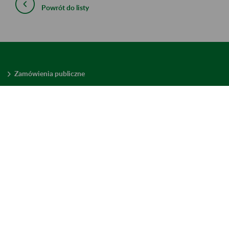
Powrót do listy
Zamówienia publiczne
Oferty pracy w ZUS
Praktyki i staże w ZUS
Konkursy ofert
Mienie zbędne
Mapa serwisu
Deklaracja dostępności
Ustawienia plików cookies