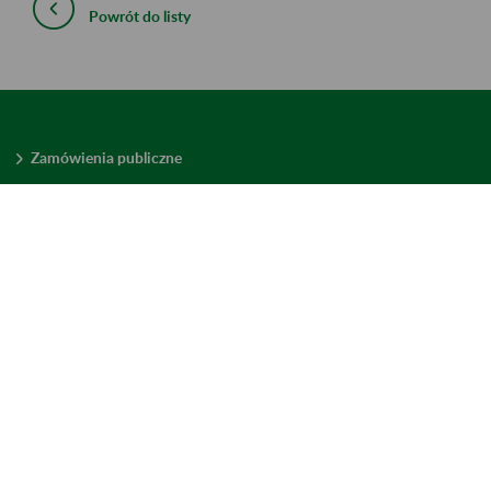
Powrót do listy
Zamówienia publiczne
Oferty pracy w ZUS
Praktyki i staże w ZUS
Konkursy ofert
Mienie zbędne
Mapa serwisu
Deklaracja dostępności
Ustawienia plików cookies