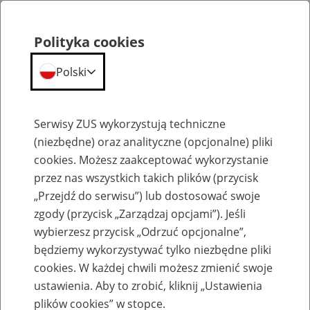
Polityka cookies
Polski
Menu
Szukaj
Serwisy ZUS wykorzystują techniczne
(niezbędne) oraz analityczne (opcjonalne) pliki
cookies. Możesz zaakceptować wykorzystanie
Szkolenia
przez nas wszystkich takich plików (przycisk
„Przejdź do serwisu”) lub dostosować swoje
zgody (przycisk „Zarządzaj opcjami”). Jeśli
wybierzesz przycisk „Odrzuć opcjonalne”,
będziemy wykorzystywać tylko niezbędne pliki
cookies. W każdej chwili możesz zmienić swoje
Zaproś ZUS do siebie: Aktywni 50+
ustawienia. Aby to zrobić, kliknij „Ustawienia
plików cookies” w stopce.