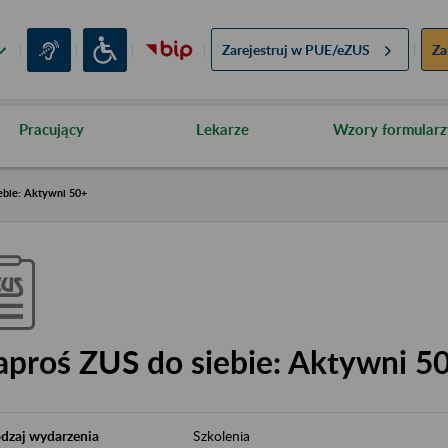
Zarejestruj w
PUE/eZUS
Za
Pracujący
Lekarze
Wzory formularz
ebie: Aktywni 50+
aproś ZUS do siebie: Aktywni 5
dzaj wydarzenia
Szkolenia