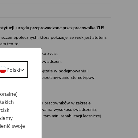
instytucji, urzędu przeprowadzone przez pracownika ZUS.
eczeń Społecznych, która pokazuje, że wiek jest atutem,
am ten to:
po pięćdziesiątym roku życia,
 kariery i przyszłych świadczeń.
Polski
cyjne wspiera osoby dojrzałe w podejmowaniu i
baniu o zdrowie oraz przełamywaniu stereotypów
jonalne)
takich
zacjami pracodawców i pracowników w zakresie
cisk
Polsce – tego co wpływa na wysokość świadczenia;
prewencji rentowej w tym min. rehabilitacji leczniczej
dziemy
ienić swoje
dukuje: