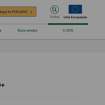
loguj do
PUE/eZUS
Szukaj
y
Baza wiedzy
O ZUS
0+