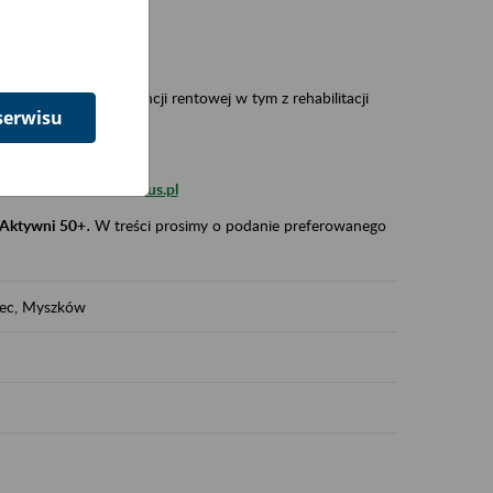
 w Polsce,
 wypadkowej i prewencji rentowej w tym z rehabilitacji
serwisu
zus.szkolenia.czewa@zus.pl
 Aktywni 50+
.
W treści prosimy o podanie preferowanego
iec, Myszków