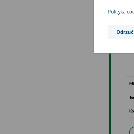
Polityka co
Odrzuć
Mi
Te
Ko