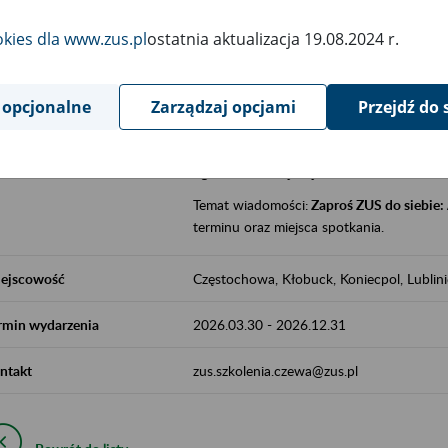
jak zbudowany jest system emerytalny
okies dla www.zus.pl
ostatnia aktualizacja 19.08.2024 r.
jak zwiększyć emeryturę,
czy można pracować na emeryturze,
jak skorzystać z programów prewencji
 opcjonalne
Zarządzaj opcjami
Przejdź do 
leczniczej prowadzonej przez ZUS.
Zgłoszenie przyjmujemy na adres e-mail:
Temat wiadomości:
Zaproś ZUS do siebie:
terminu oraz miejsca spotkania.
ejscowość
Częstochowa, Kłobuck, Koniecpol, Lublin
rmin wydarzenia
2026.03.30
-
2026.12.31
ntakt
zus.szkolenia.czewa@zus.pl