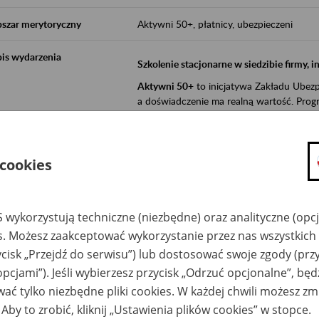
szar merytoryczny
Aktywni 50+, płatnicy, ubezpieczeni
is wydarzenia
Szkolenie stacjonarne w siedzibie firmy, 
Aktywni 50+
to inicjatywa Zakładu Ubezpi
a doświadczenie ma realną wartość. Progr
promocja aktywności zawodowej osób 
zachęcanie do świadomego planowania
 cookies
ZUS przez działania informacyjne i eduka
kontynuowaniu aktywności zawodowej, d
związanych z wiekiem.
 wykorzystują techniczne (niezbędne) oraz analityczne (opc
es. Możesz zaakceptować wykorzystanie przez nas wszystkich 
Aktywni 50+
to współpraca ZUS z organi
ycisk „Przejdź do serwisu”) lub dostosować swoje zgody (przy
edukowania nt. systemu emerytalnego w 
działań z obszaru prewencji wypadkowej i 
opcjami”). Jeśli wybierzesz przycisk „Odrzuć opcjonalne”, bę
realizowanej przez ZUS.
ać tylko niezbędne pliki cookies. W każdej chwili możesz zm
W ramach inicjatywy Aktywni 50+, ZUS e
 Aby to zrobić, kliknij „Ustawienia plików cookies” w stopce.