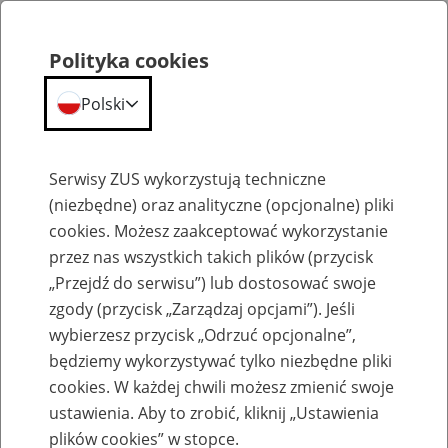
Polityka cookies
Polski
Menu
Szukaj
Serwisy ZUS wykorzystują techniczne
(niezbędne) oraz analityczne (opcjonalne) pliki
cookies. Możesz zaakceptować wykorzystanie
Szkolenia
przez nas wszystkich takich plików (przycisk
„Przejdź do serwisu”) lub dostosować swoje
zgody (przycisk „Zarządzaj opcjami”). Jeśli
wybierzesz przycisk „Odrzuć opcjonalne”,
będziemy wykorzystywać tylko niezbędne pliki
cookies. W każdej chwili możesz zmienić swoje
Zaproś ZUS do siebie: Aktywni 50+
ustawienia. Aby to zrobić, kliknij „Ustawienia
plików cookies” w stopce.