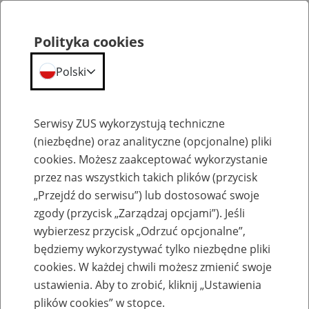
Polityka cookies
Polski
Menu
Szukaj
Serwisy ZUS wykorzystują techniczne
(niezbędne) oraz analityczne (opcjonalne) pliki
cookies. Możesz zaakceptować wykorzystanie
Szkolenia
przez nas wszystkich takich plików (przycisk
„Przejdź do serwisu”) lub dostosować swoje
zgody (przycisk „Zarządzaj opcjami”). Jeśli
wybierzesz przycisk „Odrzuć opcjonalne”,
będziemy wykorzystywać tylko niezbędne pliki
cookies. W każdej chwili możesz zmienić swoje
Zaproś ZUS do siebie: Aktywni 50+
ustawienia. Aby to zrobić, kliknij „Ustawienia
plików cookies” w stopce.