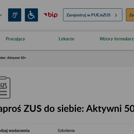
Zarejestruj w
PUE/eZUS
Za
Pracujący
Lekarze
Wzory formularz
ebie: Aktywni 50+
aproś ZUS do siebie: Aktywni 5
dzaj wydarzenia
Szkolenia