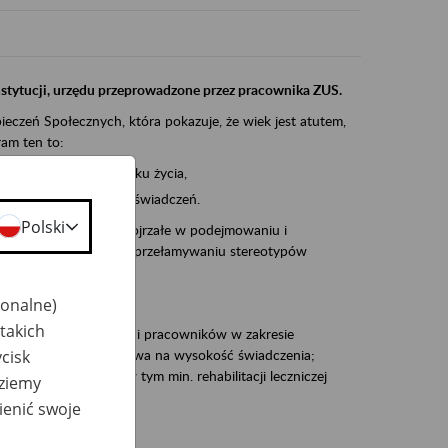
instytucji, urzędu przeprowadzone przez pracownika ZUS.
eczeń Społecznych, która pokazuje, że wiek jest atutem,
am ten to:
po pięćdziesiątym roku życia,
 kariery i przyszłych świadczeń.
Polski
cyjne wspiera osoby dojrzałe w podejmowaniu i
baniu o zdrowie oraz przełamywaniu stereotypów
jonalne)
takich
zacjami pracodawców i pracowników w zakresie
cisk
Polsce – tego co wpływa na wysokość świadczenia;
prewencji rentowej w tym min. rehabilitacji leczniczej
dziemy
ienić swoje
dukuje: