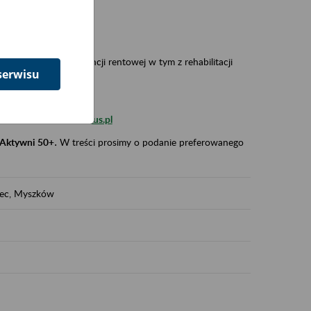
 w Polsce,
 wypadkowej i prewencji rentowej w tym z rehabilitacji
serwisu
zus.szkolenia.czewa@zus.pl
 Aktywni 50+
.
W treści prosimy o podanie preferowanego
iec, Myszków