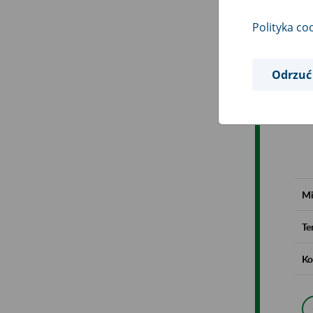
Polityka co
Odrzuć
Mi
Te
Ko