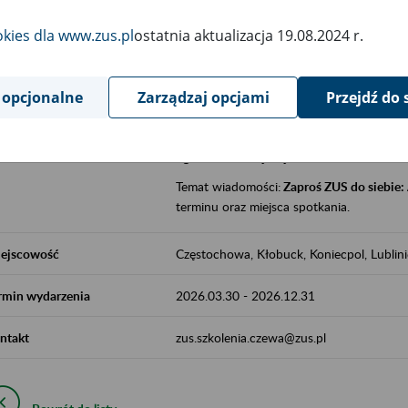
jak zbudowany jest system emerytalny
okies dla www.zus.pl
ostatnia aktualizacja 19.08.2024 r.
jak zwiększyć emeryturę,
czy można pracować na emeryturze,
jak skorzystać z programów prewencji
 opcjonalne
Zarządzaj opcjami
Przejdź do 
leczniczej prowadzonej przez ZUS.
Zgłoszenie przyjmujemy na adres e-mail:
Temat wiadomości:
Zaproś ZUS do siebie:
terminu oraz miejsca spotkania.
ejscowość
Częstochowa, Kłobuck, Koniecpol, Lublin
rmin wydarzenia
2026.03.30
-
2026.12.31
ntakt
zus.szkolenia.czewa@zus.pl