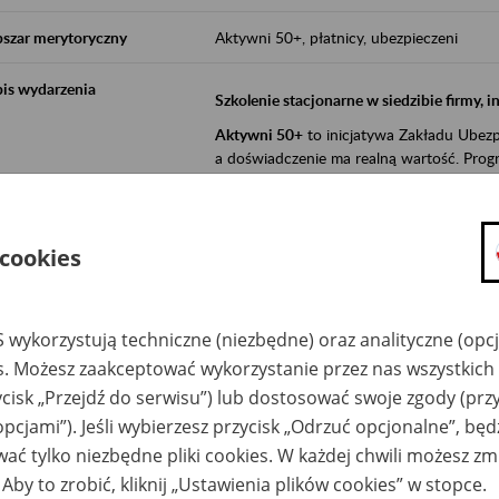
szar merytoryczny
Aktywni 50+, płatnicy, ubezpieczeni
is wydarzenia
Szkolenie stacjonarne w siedzibie firmy, 
Aktywni 50+
to inicjatywa Zakładu Ubezpi
a doświadczenie ma realną wartość. Progr
promocja aktywności zawodowej osób 
zachęcanie do świadomego planowania
 cookies
ZUS przez działania informacyjne i eduka
kontynuowaniu aktywności zawodowej, d
związanych z wiekiem.
 wykorzystują techniczne (niezbędne) oraz analityczne (opc
es. Możesz zaakceptować wykorzystanie przez nas wszystkich 
Aktywni 50+
to współpraca ZUS z organi
ycisk „Przejdź do serwisu”) lub dostosować swoje zgody (przy
edukowania nt. systemu emerytalnego w 
działań z obszaru prewencji wypadkowej i 
opcjami”). Jeśli wybierzesz przycisk „Odrzuć opcjonalne”, bę
realizowanej przez ZUS.
ać tylko niezbędne pliki cookies. W każdej chwili możesz zm
W ramach inicjatywy Aktywni 50+, ZUS e
 Aby to zrobić, kliknij „Ustawienia plików cookies” w stopce.