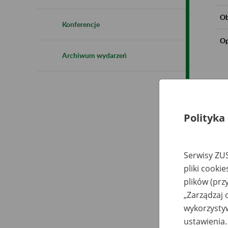
Ob
Konferencje
Op
Archiwum wydarzeń
Polityka
Serwisy ZUS
pliki cooki
plików (prz
„Zarządzaj 
wykorzystyw
ustawienia.