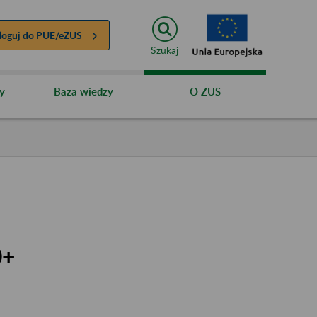
loguj do
PUE/eZUS
Szukaj
y
Baza wiedzy
O ZUS
0+