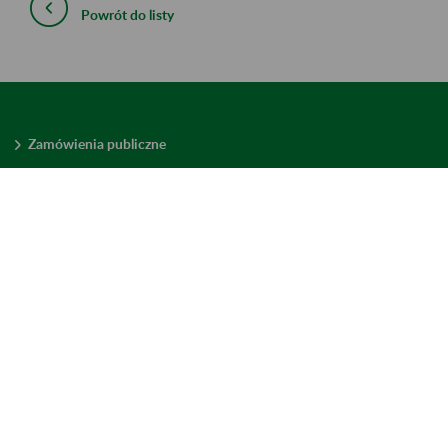
Powrót do listy
Zamówienia publiczne
Oferty pracy w ZUS
Praktyki i staże w ZUS
Konkursy ofert
Mienie zbędne
Mapa serwisu
Deklaracja dostępności
Ustawienia plików cookies