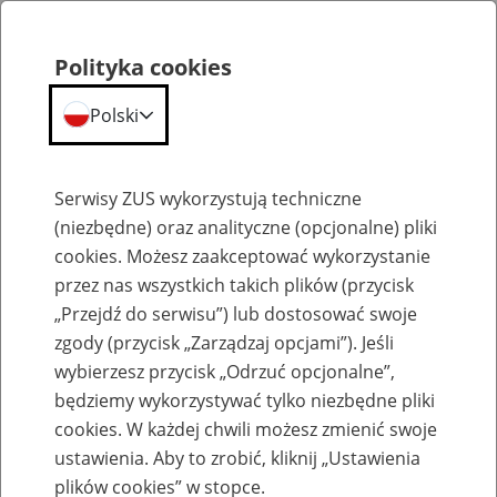
Polityka cookies
Polski
Menu
Szukaj
Serwisy ZUS wykorzystują techniczne
(niezbędne) oraz analityczne (opcjonalne) pliki
cookies. Możesz zaakceptować wykorzystanie
Szkolenia
przez nas wszystkich takich plików (przycisk
„Przejdź do serwisu”) lub dostosować swoje
zgody (przycisk „Zarządzaj opcjami”). Jeśli
wybierzesz przycisk „Odrzuć opcjonalne”,
będziemy wykorzystywać tylko niezbędne pliki
cookies. W każdej chwili możesz zmienić swoje
Zaproś ZUS do siebie: Aktywni 50+
ustawienia. Aby to zrobić, kliknij „Ustawienia
plików cookies” w stopce.