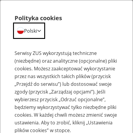
Polityka cookies
Polski
Menu
Szukaj
Serwisy ZUS wykorzystują techniczne
(niezbędne) oraz analityczne (opcjonalne) pliki
cookies. Możesz zaakceptować wykorzystanie
Szkolenia
przez nas wszystkich takich plików (przycisk
„Przejdź do serwisu”) lub dostosować swoje
zgody (przycisk „Zarządzaj opcjami”). Jeśli
wybierzesz przycisk „Odrzuć opcjonalne”,
będziemy wykorzystywać tylko niezbędne pliki
cookies. W każdej chwili możesz zmienić swoje
Zaproś ZUS do siebie: Aktywni 50+
ustawienia. Aby to zrobić, kliknij „Ustawienia
plików cookies” w stopce.