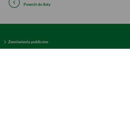
Powrót do listy
Zamówienia publiczne
Oferty pracy w ZUS
Praktyki i staże w ZUS
Konkursy ofert
Mienie zbędne
Mapa serwisu
Deklaracja dostępności
Ustawienia plików cookies