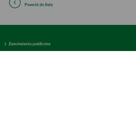
Powrót do listy
Zamówienia publiczne
Oferty pracy w ZUS
Praktyki i staże w ZUS
Konkursy ofert
Mienie zbędne
Mapa serwisu
Deklaracja dostępności
Ustawienia plików cookies