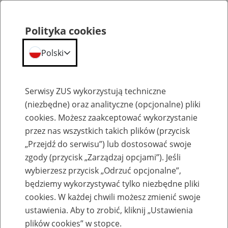
Polityka cookies
Polski
Menu
Szukaj
Serwisy ZUS wykorzystują techniczne
(niezbędne) oraz analityczne (opcjonalne) pliki
cookies. Możesz zaakceptować wykorzystanie
Szkolenia
przez nas wszystkich takich plików (przycisk
„Przejdź do serwisu”) lub dostosować swoje
zgody (przycisk „Zarządzaj opcjami”). Jeśli
wybierzesz przycisk „Odrzuć opcjonalne”,
będziemy wykorzystywać tylko niezbędne pliki
cookies. W każdej chwili możesz zmienić swoje
Zaproś ZUS do siebie: Aktywni 50+
ustawienia. Aby to zrobić, kliknij „Ustawienia
plików cookies” w stopce.