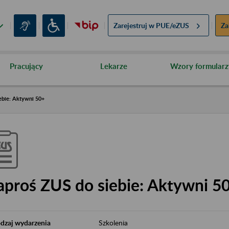
Zarejestruj w
PUE/eZUS
Za
Pracujący
Lekarze
Wzory formularz
ebie: Aktywni 50+
aproś ZUS do siebie: Aktywni 5
dzaj wydarzenia
Szkolenia