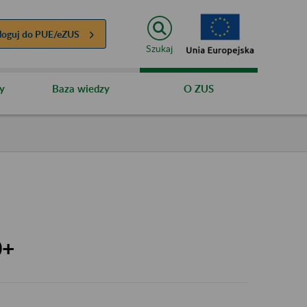
loguj do
PUE/eZUS
Szukaj
y
Baza wiedzy
O ZUS
0+