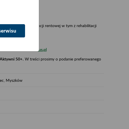
 w Polsce,
 wypadkowej i prewencji rentowej w tym z rehabilitacji
serwisu
zus.szkolenia.czewa@zus.pl
 Aktywni 50+
.
W treści prosimy o podanie preferowanego
iec, Myszków