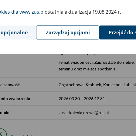
jak zbudowany jest system emerytalny
okies dla www.zus.pl
ostatnia aktualizacja 19.08.2024 r.
jak zwiększyć emeryturę,
czy można pracować na emeryturze,
jak skorzystać z programów prewencji
 opcjonalne
Zarządzaj opcjami
Przejdź do 
leczniczej prowadzonej przez ZUS.
Zgłoszenie przyjmujemy na adres e-mail:
Temat wiadomości:
Zaproś ZUS do siebie:
terminu oraz miejsca spotkania.
ejscowość
Częstochowa, Kłobuck, Koniecpol, Lublin
rmin wydarzenia
2026.03.30
-
2026.12.31
ntakt
zus.szkolenia.czewa@zus.pl