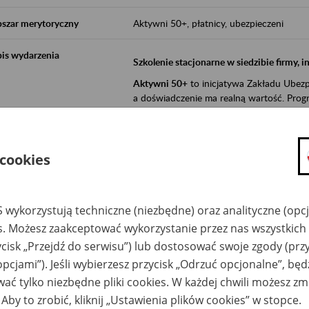
szar merytoryczny
Aktywni 50+, płatnicy, ubezpieczeni
is wydarzenia
Szkolenie stacjonarne w siedzibie firmy, 
Aktywni 50+
to inicjatywa Zakładu Ubezpi
a doświadczenie ma realną wartość. Progr
promocja aktywności zawodowej osób 
zachęcanie do świadomego planowania
 cookies
ZUS przez działania informacyjne i eduka
kontynuowaniu aktywności zawodowej, d
związanych z wiekiem.
 wykorzystują techniczne (niezbędne) oraz analityczne (opc
es. Możesz zaakceptować wykorzystanie przez nas wszystkich 
Aktywni 50+
to współpraca ZUS z organi
ycisk „Przejdź do serwisu”) lub dostosować swoje zgody (przy
edukowania nt. systemu emerytalnego w 
działań z obszaru prewencji wypadkowej i 
opcjami”). Jeśli wybierzesz przycisk „Odrzuć opcjonalne”, bę
realizowanej przez ZUS.
ać tylko niezbędne pliki cookies. W każdej chwili możesz zm
W ramach inicjatywy Aktywni 50+, ZUS e
 Aby to zrobić, kliknij „Ustawienia plików cookies” w stopce.