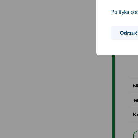
Polityka co
Odrzuć
Mi
Te
Ko