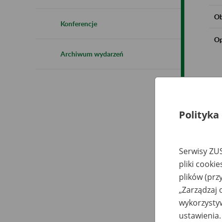
Ob
Konferencje
Op
Archiwum wydarzeń
Polityka
Serwisy ZUS
pliki cooki
plików (prz
„Zarządzaj 
wykorzystyw
ustawienia.