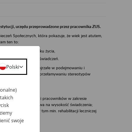
instytucji, urzędu przeprowadzone przez pracownika ZUS.
eczeń Społecznych, która pokazuje, że wiek jest atutem,
am ten to:
po pięćdziesiątym roku życia,
 kariery i przyszłych świadczeń.
Polski
cyjne wspiera osoby dojrzałe w podejmowaniu i
baniu o zdrowie oraz przełamywaniu stereotypów
jonalne)
takich
zacjami pracodawców i pracowników w zakresie
cisk
Polsce – tego co wpływa na wysokość świadczenia;
prewencji rentowej w tym min. rehabilitacji leczniczej
dziemy
ienić swoje
dukuje: