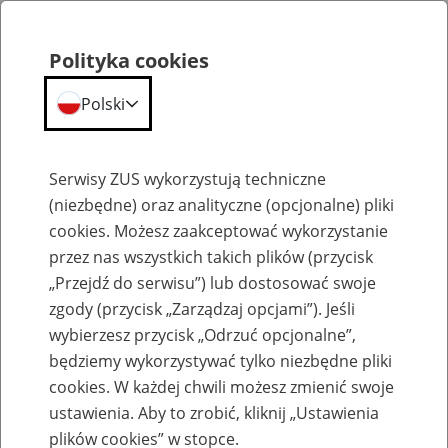
Polityka cookies
Polski
Menu
Szukaj
Serwisy ZUS wykorzystują techniczne
(niezbędne) oraz analityczne (opcjonalne) pliki
cookies. Możesz zaakceptować wykorzystanie
Szkolenia
przez nas wszystkich takich plików (przycisk
„Przejdź do serwisu”) lub dostosować swoje
zgody (przycisk „Zarządzaj opcjami”). Jeśli
wybierzesz przycisk „Odrzuć opcjonalne”,
będziemy wykorzystywać tylko niezbędne pliki
cookies. W każdej chwili możesz zmienić swoje
Zaproś ZUS do siebie: Aktywni 50+
ustawienia. Aby to zrobić, kliknij „Ustawienia
plików cookies” w stopce.