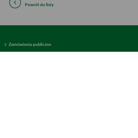
Powrót do listy
Zamówienia publiczne
Oferty pracy w ZUS
Praktyki i staże w ZUS
Konkursy ofert
Mienie zbędne
Mapa serwisu
Deklaracja dostępności
Ustawienia plików cookies