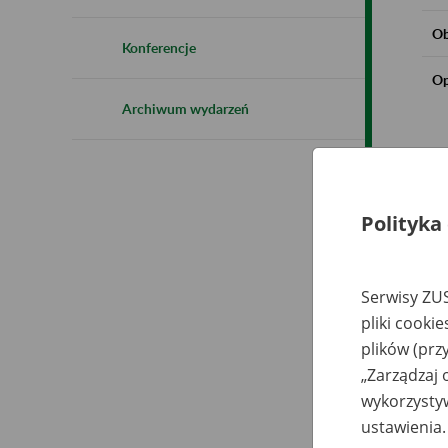
Ob
Konferencje
Op
Archiwum wydarzeń
Polityka
Serwisy ZUS
pliki cooki
plików (prz
„Zarządzaj 
wykorzystyw
ustawienia.