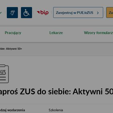
Zarejestruj w
PUE/eZUS
Za
Pracujący
Lekarze
Wzory formularz
ebie: Aktywni 50+
aproś ZUS do siebie: Aktywni 5
dzaj wydarzenia
Szkolenia