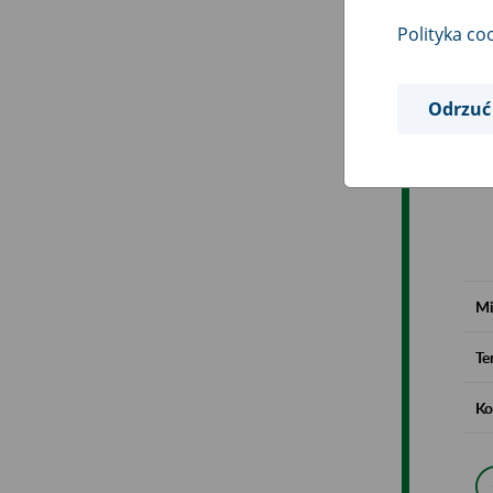
Polityka co
Odrzuć
Mi
Te
Ko