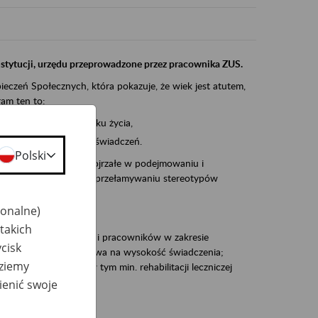
instytucji, urzędu przeprowadzone przez pracownika ZUS.
eczeń Społecznych, która pokazuje, że wiek jest atutem,
am ten to:
po pięćdziesiątym roku życia,
 kariery i przyszłych świadczeń.
Polski
cyjne wspiera osoby dojrzałe w podejmowaniu i
baniu o zdrowie oraz przełamywaniu stereotypów
jonalne)
takich
zacjami pracodawców i pracowników w zakresie
cisk
Polsce – tego co wpływa na wysokość świadczenia;
dziemy
prewencji rentowej w tym min. rehabilitacji leczniczej
ienić swoje
dukuje: