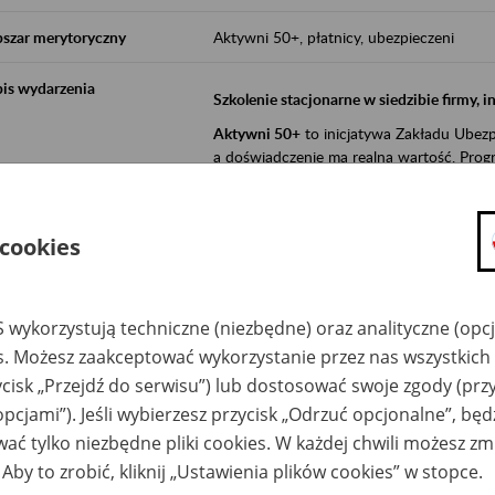
szar merytoryczny
Aktywni 50+, płatnicy, ubezpieczeni
is wydarzenia
Szkolenie stacjonarne w siedzibie firmy, 
Aktywni 50+
to inicjatywa Zakładu Ubezpi
a doświadczenie ma realną wartość. Progr
promocja aktywności zawodowej osób 
zachęcanie do świadomego planowania
 cookies
ZUS przez działania informacyjne i eduka
kontynuowaniu aktywności zawodowej, d
związanych z wiekiem.
 wykorzystują techniczne (niezbędne) oraz analityczne (opc
es. Możesz zaakceptować wykorzystanie przez nas wszystkich 
Aktywni 50+
to współpraca ZUS z organi
ycisk „Przejdź do serwisu”) lub dostosować swoje zgody (przy
edukowania nt. systemu emerytalnego w 
opcjami”). Jeśli wybierzesz przycisk „Odrzuć opcjonalne”, bę
działań z obszaru prewencji wypadkowej i 
realizowanej przez ZUS.
ać tylko niezbędne pliki cookies. W każdej chwili możesz zm
 Aby to zrobić, kliknij „Ustawienia plików cookies” w stopce.
W ramach inicjatywy Aktywni 50+, ZUS e