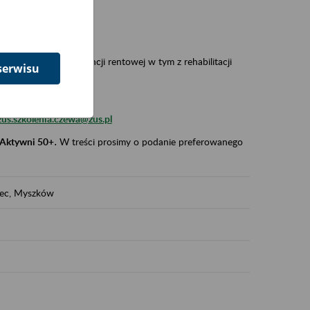
 w Polsce,
 wypadkowej i prewencji rentowej w tym z rehabilitacji
serwisu
zus.szkolenia.czewa@zus.pl
 Aktywni 50+
.
W treści prosimy o podanie preferowanego
iec, Myszków