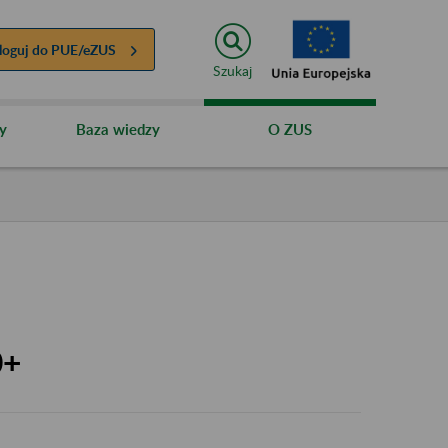
loguj do
PUE/eZUS
Szukaj
y
Baza wiedzy
O ZUS
0+