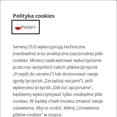
Polityka cookies
Polski
Menu
Szukaj
Serwisy ZUS wykorzystują techniczne
(niezbędne) oraz analityczne (opcjonalne) pliki
cookies. Możesz zaakceptować wykorzystanie
Szkolenia
przez nas wszystkich takich plików (przycisk
„Przejdź do serwisu”) lub dostosować swoje
zgody (przycisk „Zarządzaj opcjami”). Jeśli
wybierzesz przycisk „Odrzuć opcjonalne”,
będziemy wykorzystywać tylko niezbędne pliki
cookies. W każdej chwili możesz zmienić swoje
Zaproś ZUS do siebie: Aktywni 50+
ustawienia. Aby to zrobić, kliknij „Ustawienia
plików cookies” w stopce.