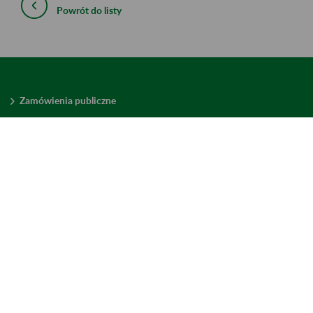
Powrót do listy
Zamówienia publiczne
Oferty pracy w ZUS
Praktyki i staże w ZUS
Konkursy ofert
Mienie zbędne
Mapa serwisu
Deklaracja dostępności
Ustawienia plików cookies