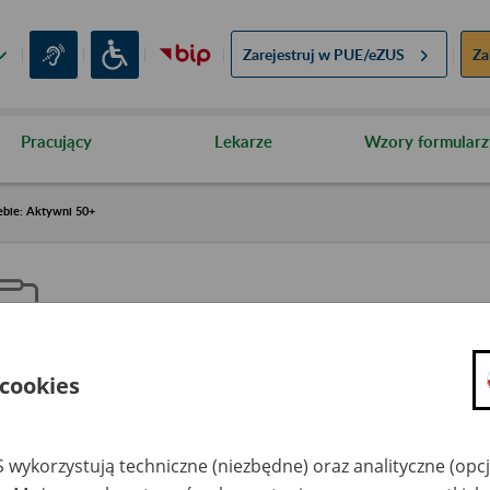
Zarejestruj w
PUE/eZUS
Za
Pracujący
Lekarze
Wzory formularz
ebie: Aktywni 50+
 cookies
aproś ZUS do siebie: Aktywni 5
 wykorzystują techniczne (niezbędne) oraz analityczne (opc
dzaj wydarzenia
Szkolenia