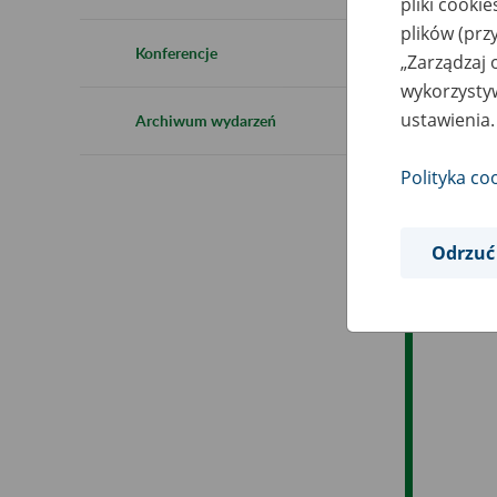
pliki cooki
plików (prz
Ob
Konferencje
„Zarządzaj 
wykorzystyw
Op
ustawienia.
Archiwum wydarzeń
Polityka co
Odrzuć