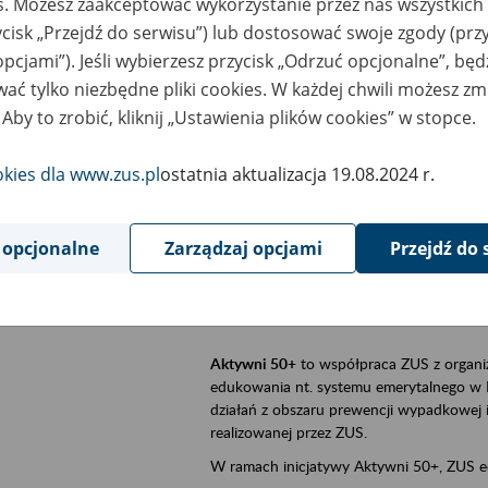
es. Możesz zaakceptować wykorzystanie przez nas wszystkich 
ycisk „Przejdź do serwisu”) lub dostosować swoje zgody (przy
szar merytoryczny
Aktywni 50+, płatnicy, ubezpieczeni
opcjami”). Jeśli wybierzesz przycisk „Odrzuć opcjonalne”, bę
ać tylko niezbędne pliki cookies. W każdej chwili możesz zm
is wydarzenia
Szkolenie stacjonarne w siedzibie firmy, 
 Aby to zrobić, kliknij „Ustawienia plików cookies” w stopce.
Aktywni 50+
to inicjatywa Zakładu Ubezpi
a doświadczenie ma realną wartość. Progr
okies dla www.zus.pl
ostatnia aktualizacja 19.08.2024 r.
promocja aktywności zawodowej osób 
zachęcanie do świadomego planowania
 opcjonalne
Zarządzaj opcjami
Przejdź do 
ZUS przez działania informacyjne i eduka
kontynuowaniu aktywności zawodowej, d
związanych z wiekiem.
Aktywni 50+
to współpraca ZUS z organi
edukowania nt. systemu emerytalnego w 
działań z obszaru prewencji wypadkowej i 
realizowanej przez ZUS.
W ramach inicjatywy Aktywni 50+, ZUS e