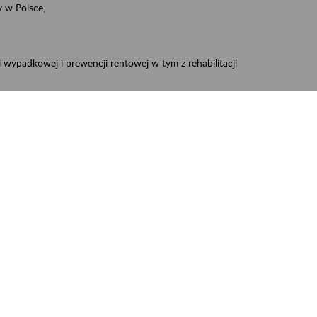
 w Polsce,
 wypadkowej i prewencji rentowej w tym z rehabilitacji
zus.szkolenia.czewa@zus.pl
 Aktywni 50+
.
W treści prosimy o podanie preferowanego
iec, Myszków