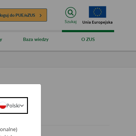
loguj do
PUE/eZUS
Szukaj
y
Baza wiedzy
O ZUS
Polski
0+
jonalne)