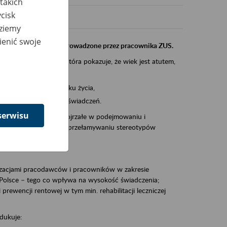
takich
cisk
dziemy
ienić swoje
instytucji, urzędu przeprowadzone przez pracownika ZUS.
eczeń Społecznych, która pokazuje, że wiek jest atutem,
am ten to:
po pięćdziesiątym roku życia,
 kariery i przyszłych świadczeń.
serwisu
cyjne wspiera osoby dojrzałe w podejmowaniu i
baniu o zdrowie oraz przełamywaniu stereotypów
zacjami pracodawców i pracowników w zakresie
Polsce – tego co wpływa na wysokość świadczenia;
prewencji rentowej w tym min. rehabilitacji leczniczej
dukuje: