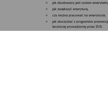
jak zbudowany jest system emerytalny
jak zwiększyć emeryturę,
czy można pracować na emeryturze,
jak skorzystać z programów prewencji
leczniczej prowadzonej przez ZUS.
Zgłoszenie przyjmujemy na adres e-mail:
Temat wiadomości:
Zaproś ZUS do siebie:
terminu oraz miejsca spotkania.
ejscowość
Częstochowa, Kłobuck, Koniecpol, Lublin
rmin wydarzenia
2026.03.30
-
2026.12.31
ntakt
zus.szkolenia.czewa@zus.pl