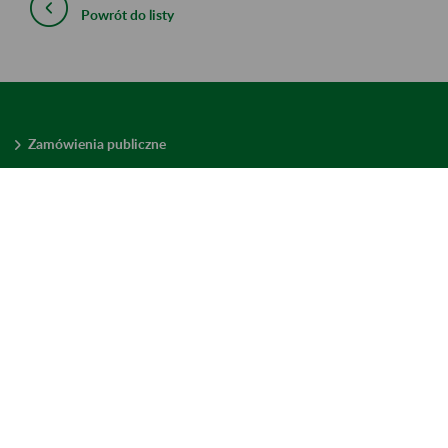
Powrót do listy
Zamówienia publiczne
Oferty pracy w ZUS
Praktyki i staże w ZUS
Konkursy ofert
Mienie zbędne
Mapa serwisu
Deklaracja dostępności
Ustawienia plików cookies