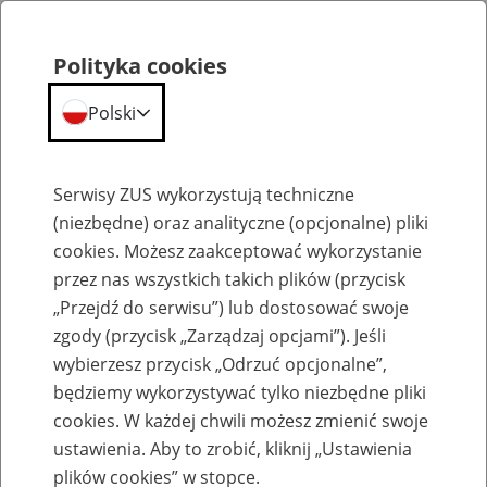
Polityka cookies
Polski
Menu
Szukaj
Serwisy ZUS wykorzystują techniczne
(niezbędne) oraz analityczne (opcjonalne) pliki
cookies. Możesz zaakceptować wykorzystanie
Szkolenia
przez nas wszystkich takich plików (przycisk
„Przejdź do serwisu”) lub dostosować swoje
zgody (przycisk „Zarządzaj opcjami”). Jeśli
wybierzesz przycisk „Odrzuć opcjonalne”,
będziemy wykorzystywać tylko niezbędne pliki
cookies. W każdej chwili możesz zmienić swoje
Zaproś ZUS do siebie: Aktywni 50+
ustawienia. Aby to zrobić, kliknij „Ustawienia
plików cookies” w stopce.