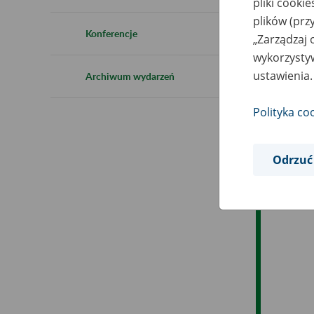
pliki cooki
plików (prz
Ob
Konferencje
„Zarządzaj 
wykorzystyw
Op
ustawienia.
Archiwum wydarzeń
Polityka co
Odrzuć