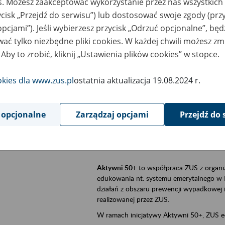
es. Możesz zaakceptować wykorzystanie przez nas wszystkich 
ycisk „Przejdź do serwisu”) lub dostosować swoje zgody (przy
szar merytoryczny
Aktywni 50+, płatnicy, ubezpieczeni
opcjami”). Jeśli wybierzesz przycisk „Odrzuć opcjonalne”, bę
ać tylko niezbędne pliki cookies. W każdej chwili możesz zm
is wydarzenia
Szkolenie stacjonarne w siedzibie firmy, 
 Aby to zrobić, kliknij „Ustawienia plików cookies” w stopce.
Aktywni 50+
to inicjatywa Zakładu Ubezpi
a doświadczenie ma realną wartość. Progr
okies dla www.zus.pl
ostatnia aktualizacja 19.08.2024 r.
promocja aktywności zawodowej osób 
zachęcanie do świadomego planowania
 opcjonalne
Zarządzaj opcjami
Przejdź do 
ZUS przez działania informacyjne i eduka
kontynuowaniu aktywności zawodowej, d
związanych z wiekiem.
Aktywni 50+
to współpraca ZUS z organi
edukowania nt. systemu emerytalnego w 
działań z obszaru prewencji wypadkowej i 
realizowanej przez ZUS.
W ramach inicjatywy Aktywni 50+, ZUS e