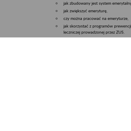
jak zbudowany jest system emerytalny
jak zwiększyć emeryturę,
czy można pracować na emeryturze,
jak skorzystać z programów prewencji
leczniczej prowadzonej przez ZUS.
Zgłoszenie przyjmujemy na adres e-mail:
Temat wiadomości:
Zaproś ZUS do siebie:
terminu oraz miejsca spotkania.
ejscowość
Częstochowa, Kłobuck, Koniecpol, Lublin
rmin wydarzenia
2026.03.30
-
2026.12.31
ntakt
zus.szkolenia.czewa@zus.pl