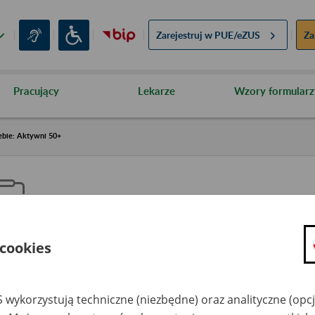
Zarejestruj w
PUE/eZUS
Za
Pracujący
Lekarze
Wzory formularz
ebie: Aktywni 50+
 cookies
aproś ZUS do siebie: Aktywni 5
 wykorzystują techniczne (niezbędne) oraz analityczne (opc
dzaj wydarzenia
Szkolenia