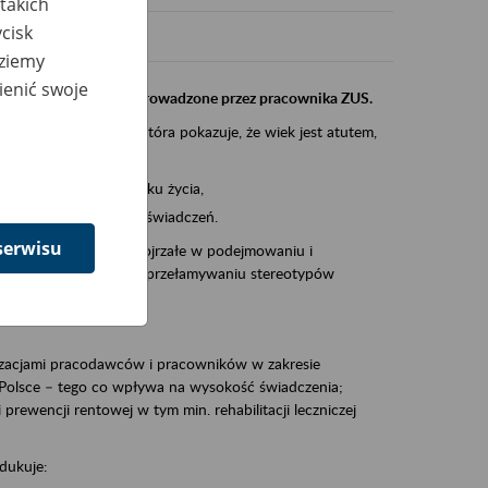
takich
cisk
dziemy
ienić swoje
instytucji, urzędu przeprowadzone przez pracownika ZUS.
eczeń Społecznych, która pokazuje, że wiek jest atutem,
am ten to:
po pięćdziesiątym roku życia,
 kariery i przyszłych świadczeń.
serwisu
cyjne wspiera osoby dojrzałe w podejmowaniu i
baniu o zdrowie oraz przełamywaniu stereotypów
zacjami pracodawców i pracowników w zakresie
Polsce – tego co wpływa na wysokość świadczenia;
prewencji rentowej w tym min. rehabilitacji leczniczej
dukuje: