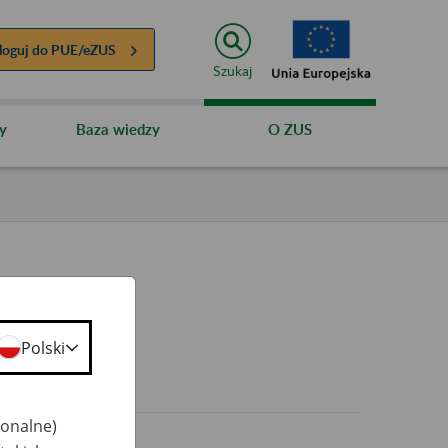
loguj do
PUE/eZUS
Szukaj
y
Baza wiedzy
O ZUS
Polski
0+
jonalne)