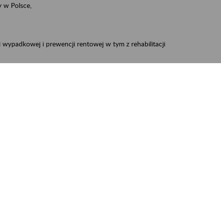
 w Polsce,
 wypadkowej i prewencji rentowej w tym z rehabilitacji
zus.szkolenia.czewa@zus.pl
 Aktywni 50+
.
W treści prosimy o podanie preferowanego
iec, Myszków