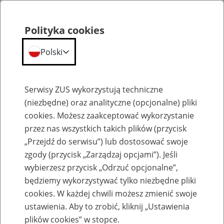
Polityka cookies
Polski
Menu
Szukaj
Serwisy ZUS wykorzystują techniczne
(niezbędne) oraz analityczne (opcjonalne) pliki
cookies. Możesz zaakceptować wykorzystanie
Szkolenia
przez nas wszystkich takich plików (przycisk
„Przejdź do serwisu”) lub dostosować swoje
zgody (przycisk „Zarządzaj opcjami”). Jeśli
wybierzesz przycisk „Odrzuć opcjonalne”,
będziemy wykorzystywać tylko niezbędne pliki
cookies. W każdej chwili możesz zmienić swoje
Zaproś ZUS do siebie: Aktywni 50+
ustawienia. Aby to zrobić, kliknij „Ustawienia
plików cookies” w stopce.