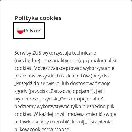
Polityka cookies
Polski
Menu
Szukaj
Serwisy ZUS wykorzystują techniczne
(niezbędne) oraz analityczne (opcjonalne) pliki
cookies. Możesz zaakceptować wykorzystanie
Szkolenia
przez nas wszystkich takich plików (przycisk
„Przejdź do serwisu”) lub dostosować swoje
zgody (przycisk „Zarządzaj opcjami”). Jeśli
wybierzesz przycisk „Odrzuć opcjonalne”,
będziemy wykorzystywać tylko niezbędne pliki
cookies. W każdej chwili możesz zmienić swoje
Zaproś ZUS do siebie: Aktywni 50+
ustawienia. Aby to zrobić, kliknij „Ustawienia
plików cookies” w stopce.