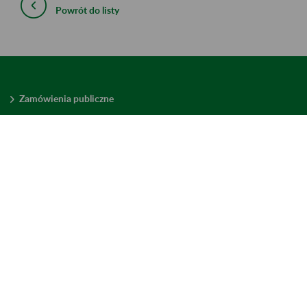
Powrót do listy
Zamówienia publiczne
Oferty pracy w ZUS
Praktyki i staże w ZUS
Konkursy ofert
Mienie zbędne
Mapa serwisu
Deklaracja dostępności
Ustawienia plików cookies