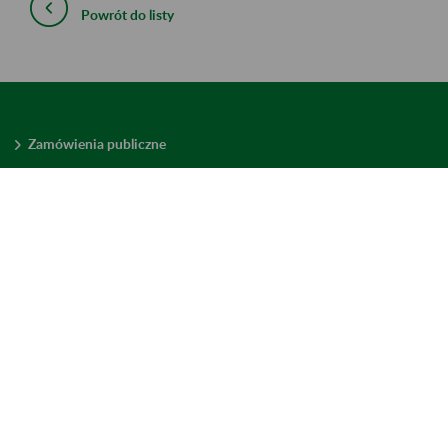
Powrót do listy
Zamówienia publiczne
Oferty pracy w ZUS
Praktyki i staże w ZUS
Konkursy ofert
Mienie zbędne
Mapa serwisu
Deklaracja dostępności
Ustawienia plików cookies