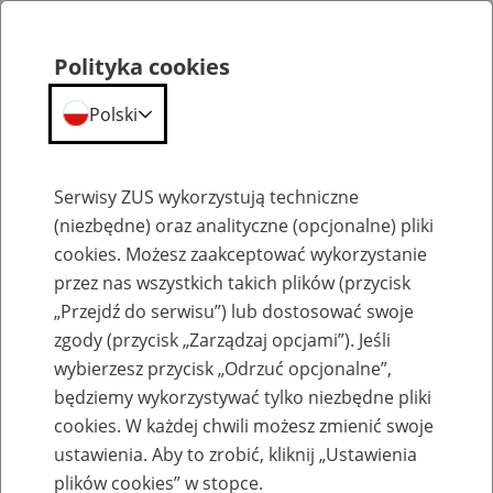
Polityka cookies
Polski
Menu
Szukaj
Serwisy ZUS wykorzystują techniczne
(niezbędne) oraz analityczne (opcjonalne) pliki
cookies. Możesz zaakceptować wykorzystanie
Szkolenia
przez nas wszystkich takich plików (przycisk
„Przejdź do serwisu”) lub dostosować swoje
zgody (przycisk „Zarządzaj opcjami”). Jeśli
wybierzesz przycisk „Odrzuć opcjonalne”,
będziemy wykorzystywać tylko niezbędne pliki
cookies. W każdej chwili możesz zmienić swoje
Zaproś ZUS do siebie: Aktywni 50+
ustawienia. Aby to zrobić, kliknij „Ustawienia
plików cookies” w stopce.