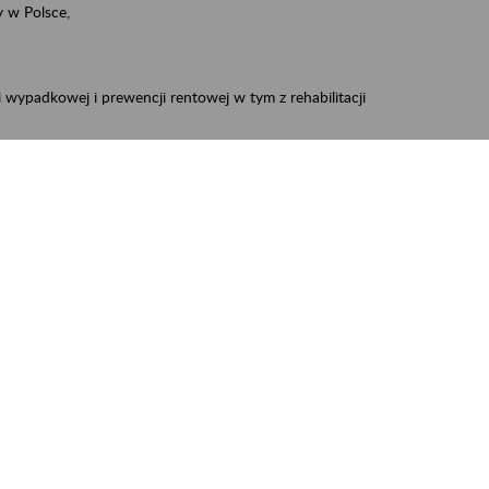
 w Polsce,
 wypadkowej i prewencji rentowej w tym z rehabilitacji
zus.szkolenia.czewa@zus.pl
 Aktywni 50+
.
W treści prosimy o podanie preferowanego
iec, Myszków