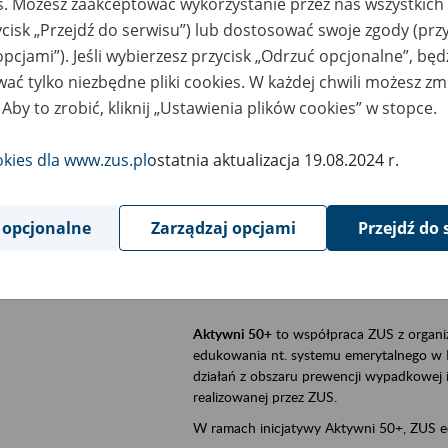
es. Możesz zaakceptować wykorzystanie przez nas wszystkich 
ycisk „Przejdź do serwisu”) lub dostosować swoje zgody (przy
szar merytoryczny
Aktywni 50+, płatnicy, ubezpieczeni
opcjami”). Jeśli wybierzesz przycisk „Odrzuć opcjonalne”, bę
ać tylko niezbędne pliki cookies. W każdej chwili możesz zm
is wydarzenia
Szkolenie stacjonarne w siedzibie firmy, 
 Aby to zrobić, kliknij „Ustawienia plików cookies” w stopce.
Aktywni 50+
to inicjatywa Zakładu Ubezpi
a doświadczenie ma realną wartość. Progr
okies dla www.zus.pl
ostatnia aktualizacja 19.08.2024 r.
promocja aktywności zawodowej osób 
zachęcanie do świadomego planowania
 opcjonalne
Zarządzaj opcjami
Przejdź do 
ZUS przez działania informacyjne i eduka
kontynuowaniu aktywności zawodowej, d
związanych z wiekiem.
Aktywni 50+
to współpraca ZUS z organi
edukowania nt. systemu emerytalnego w 
działań z obszaru prewencji wypadkowej i 
realizowanej przez ZUS.
W ramach inicjatywy Aktywni 50+, ZUS e