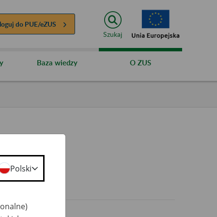
loguj do
PUE/eZUS
Szukaj
y
Baza wiedzy
O ZUS
Polski
0+
jonalne)