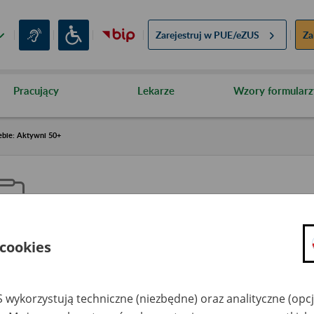
Zarejestruj w
PUE/eZUS
Za
Pracujący
Lekarze
Wzory formularz
ebie: Aktywni 50+
 cookies
aproś ZUS do siebie: Aktywni 5
 wykorzystują techniczne (niezbędne) oraz analityczne (opc
dzaj wydarzenia
Szkolenia