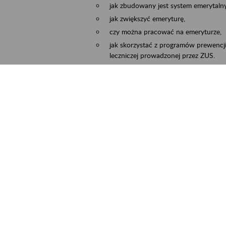
jak zbudowany jest system emerytalny
jak zwiększyć emeryturę,
czy można pracować na emeryturze,
jak skorzystać z programów prewencji
leczniczej prowadzonej przez ZUS.
Zgłoszenie przyjmujemy na adres e-mail:
Temat wiadomości:
Zaproś ZUS do siebie:
terminu oraz miejsca spotkania.
ejscowość
Częstochowa, Kłobuck, Koniecpol, Lublin
rmin wydarzenia
2026.03.30
-
2026.12.31
ntakt
zus.szkolenia.czewa@zus.pl