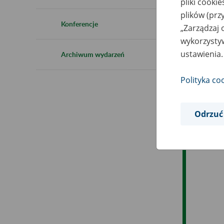
pliki cooki
plików (prz
Ob
Konferencje
„Zarządzaj 
wykorzystyw
Op
ustawienia.
Archiwum wydarzeń
Polityka co
Odrzuć