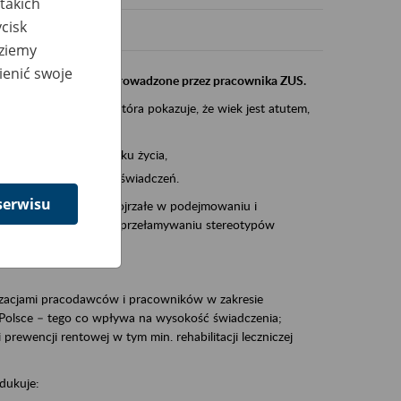
takich
cisk
dziemy
ienić swoje
instytucji, urzędu przeprowadzone przez pracownika ZUS.
eczeń Społecznych, która pokazuje, że wiek jest atutem,
am ten to:
po pięćdziesiątym roku życia,
 kariery i przyszłych świadczeń.
serwisu
cyjne wspiera osoby dojrzałe w podejmowaniu i
baniu o zdrowie oraz przełamywaniu stereotypów
zacjami pracodawców i pracowników w zakresie
Polsce – tego co wpływa na wysokość świadczenia;
prewencji rentowej w tym min. rehabilitacji leczniczej
dukuje: