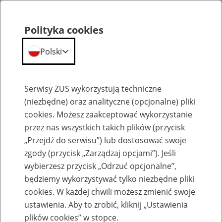
Polityka cookies
Polski
Menu
Szukaj
Serwisy ZUS wykorzystują techniczne
(niezbędne) oraz analityczne (opcjonalne) pliki
cookies. Możesz zaakceptować wykorzystanie
Szkolenia
przez nas wszystkich takich plików (przycisk
„Przejdź do serwisu”) lub dostosować swoje
zgody (przycisk „Zarządzaj opcjami”). Jeśli
wybierzesz przycisk „Odrzuć opcjonalne”,
będziemy wykorzystywać tylko niezbędne pliki
cookies. W każdej chwili możesz zmienić swoje
Zaproś ZUS do siebie: Aktywni 50+
ustawienia. Aby to zrobić, kliknij „Ustawienia
plików cookies” w stopce.