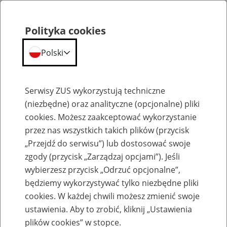
Polityka cookies
Polski
Menu
Szukaj
Serwisy ZUS wykorzystują techniczne
(niezbędne) oraz analityczne (opcjonalne) pliki
cookies. Możesz zaakceptować wykorzystanie
Szkolenia
przez nas wszystkich takich plików (przycisk
„Przejdź do serwisu”) lub dostosować swoje
zgody (przycisk „Zarządzaj opcjami”). Jeśli
wybierzesz przycisk „Odrzuć opcjonalne”,
będziemy wykorzystywać tylko niezbędne pliki
cookies. W każdej chwili możesz zmienić swoje
Zaproś ZUS do siebie: Aktywni 50+
ustawienia. Aby to zrobić, kliknij „Ustawienia
plików cookies” w stopce.