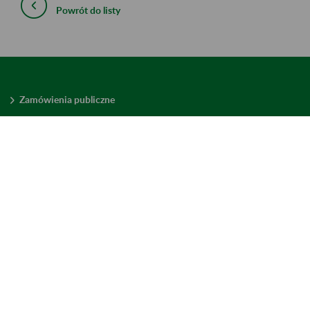
Powrót do listy
Zamówienia publiczne
Oferty pracy w ZUS
Praktyki i staże w ZUS
Konkursy ofert
Mienie zbędne
Mapa serwisu
Deklaracja dostępności
Ustawienia plików cookies