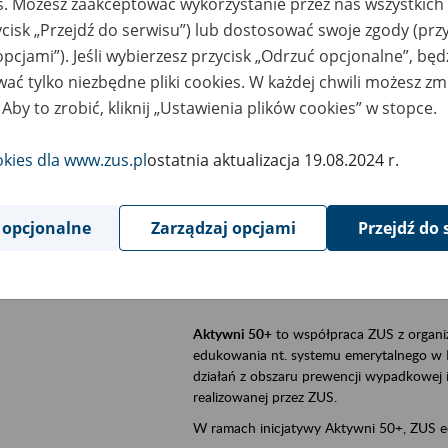
es. Możesz zaakceptować wykorzystanie przez nas wszystkich 
ycisk „Przejdź do serwisu”) lub dostosować swoje zgody (przy
szar merytoryczny
Aktywni 50+, płatnicy, ubezpieczeni
opcjami”). Jeśli wybierzesz przycisk „Odrzuć opcjonalne”, bę
ać tylko niezbędne pliki cookies. W każdej chwili możesz zm
is wydarzenia
Szkolenie stacjonarne w siedzibie firmy, 
 Aby to zrobić, kliknij „Ustawienia plików cookies” w stopce.
Aktywni 50+
to inicjatywa Zakładu Ubezpi
a doświadczenie ma realną wartość. Progr
okies dla www.zus.pl
ostatnia aktualizacja 19.08.2024 r.
promocja aktywności zawodowej osób 
zachęcanie do świadomego planowania
 opcjonalne
Zarządzaj opcjami
Przejdź do 
ZUS przez działania informacyjne i eduka
kontynuowaniu aktywności zawodowej, d
związanych z wiekiem.
Aktywni 50+
to współpraca ZUS z organi
edukowania nt. systemu emerytalnego w 
działań z obszaru prewencji wypadkowej i 
realizowanej przez ZUS.
W ramach inicjatywy Aktywni 50+, ZUS e