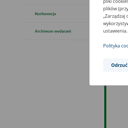
pliki cooki
plików (prz
Ob
Konferencje
„Zarządzaj 
wykorzystyw
Op
ustawienia.
Archiwum wydarzeń
Polityka co
Odrzuć