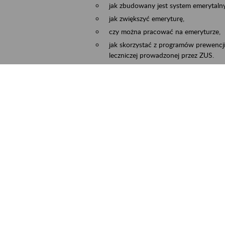
jak zbudowany jest system emerytalny
jak zwiększyć emeryturę,
czy można pracować na emeryturze,
jak skorzystać z programów prewencji
leczniczej prowadzonej przez ZUS.
Zgłoszenie przyjmujemy na adres e-mail:
Temat wiadomości:
Zaproś ZUS do siebie:
terminu oraz miejsca spotkania.
ejscowość
Częstochowa, Kłobuck, Koniecpol, Lublin
rmin wydarzenia
2026.03.30
-
2026.12.31
ntakt
zus.szkolenia.czewa@zus.pl