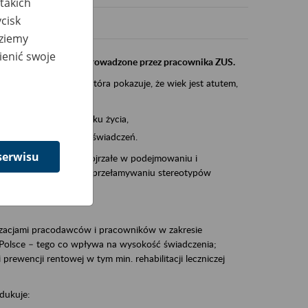
takich
cisk
dziemy
ienić swoje
instytucji, urzędu przeprowadzone przez pracownika ZUS.
eczeń Społecznych, która pokazuje, że wiek jest atutem,
am ten to:
po pięćdziesiątym roku życia,
 kariery i przyszłych świadczeń.
serwisu
cyjne wspiera osoby dojrzałe w podejmowaniu i
baniu o zdrowie oraz przełamywaniu stereotypów
zacjami pracodawców i pracowników w zakresie
Polsce – tego co wpływa na wysokość świadczenia;
prewencji rentowej w tym min. rehabilitacji leczniczej
dukuje: