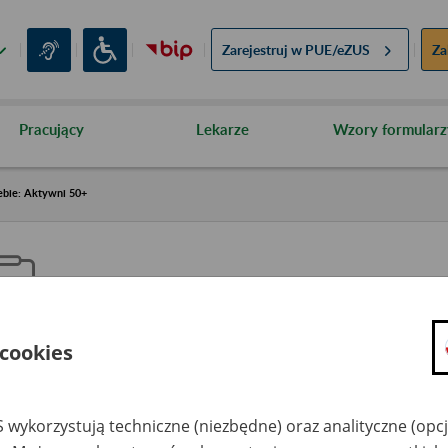
Zarejestruj w
PUE/eZUS
Za
Pracujący
Lekarze
Wzory formularz
ebie: Aktywni 50+
 cookies
aproś ZUS do siebie: Aktywni 5
 wykorzystują techniczne (niezbędne) oraz analityczne (opc
dzaj wydarzenia
Szkolenia