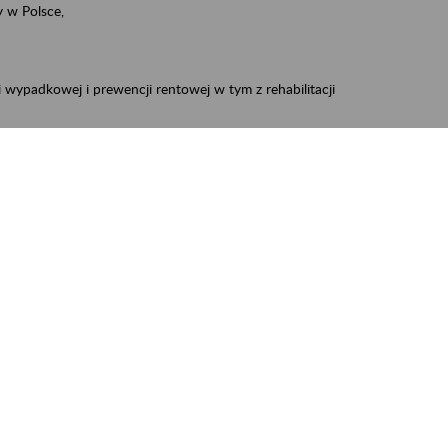
 w Polsce,
 wypadkowej i prewencji rentowej w tym z rehabilitacji
zus.szkolenia.czewa@zus.pl
 Aktywni 50+
.
W treści prosimy o podanie preferowanego
iec, Myszków