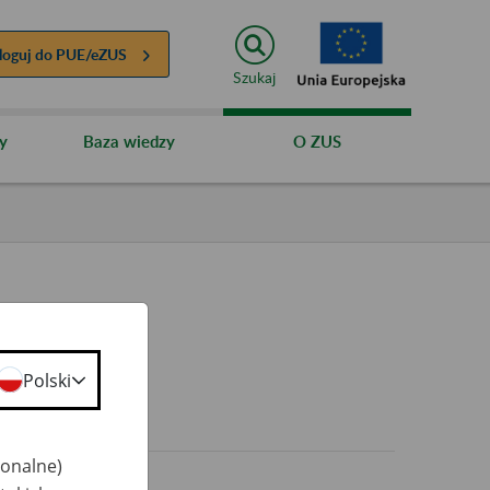
loguj do
PUE/eZUS
Szukaj
y
Baza wiedzy
O ZUS
Polski
0+
jonalne)