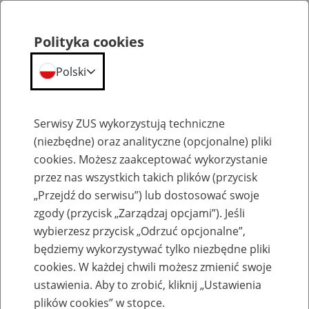
Polityka cookies
Polski
Menu
Szukaj
Serwisy ZUS wykorzystują techniczne
(niezbędne) oraz analityczne (opcjonalne) pliki
cookies. Możesz zaakceptować wykorzystanie
Szkolenia
przez nas wszystkich takich plików (przycisk
„Przejdź do serwisu”) lub dostosować swoje
zgody (przycisk „Zarządzaj opcjami”). Jeśli
wybierzesz przycisk „Odrzuć opcjonalne”,
będziemy wykorzystywać tylko niezbędne pliki
cookies. W każdej chwili możesz zmienić swoje
Zaproś ZUS do siebie: Aktywni 50+
ustawienia. Aby to zrobić, kliknij „Ustawienia
plików cookies” w stopce.